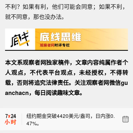
不利？如果有利，他们可能会同意；如果不利，
就不同意，那也没办法。
本文系观察者网独家稿件，文章内容纯属作者个
人观点，不代表平台观点，未经授权，不得转
纽约期金突破4420美元/盎司，日内涨0.
47%。
载，否则将追究法律责任。关注观察者网微信gu
【伊朗外交部发言人：与阿曼已就航运
anchacn，每日阅读趣味文章。
过境路线图达成共识】伊朗外交部发言
现货黄金突破4360美元/盎司，日内涨0.
人：伊朗与阿曼双方已就航运过境路线
47%。
图达成共识，目前正在就联合声明中的
纽约期金突破4420美元/盎司，日内涨0.
一些技术细节进行磋商以最终敲定；协
47%。
议包含海事服务相关费用条款。根据已
【伊朗外交部发言人：与阿曼已就航运
达成的协议，将建立相关机制，以保障