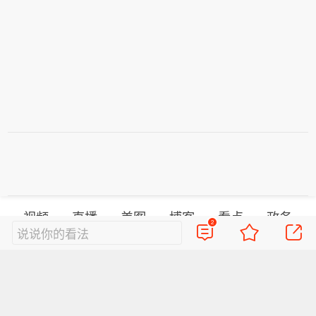
视频
直播
美图
博客
看点
政务
2
说说你的看法
搞笑
八卦
情感
旅游
佛学
众测
首页
导航
反馈
登录