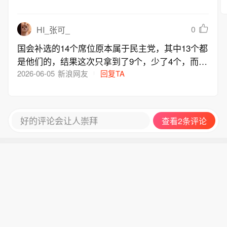
0
HI_张可_
国会补选的14个席位原本属于民主党，其中13个都
是他们的，结果这次只拿到了9个，少了4个，而力
量党在没有减少席位的情况下反而多拿了3个，这
2026-06-05
新浪网友
回复TA
说明民主党的势头开始下滑了
好的评论会让人崇拜
查看2条评论