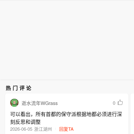
过境路线图达成共识】伊朗外交部发言
安全通航、保护环境并打击海上犯罪。
人：伊朗与阿曼双方已就航运过境路线
图达成共识，目前正在就联合声明中的
一些技术细节进行磋商以最终敲定；协
议包含海事服务相关费用条款。根据已
达成的协议，将建立相关机制，以保障
安全通航、保护环境并打击海上犯罪。
热门评论
0
逝水流年WGrass
可以看出，所有首都的保守派根据地都必须进行深
刻反思和调整
2026-06-05
浙江湖州
回复TA