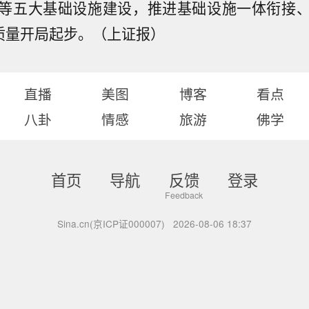
等五大基础设施建设，推进基础设施一体衔接
高质量开局起步。（上证报）
直播
美图
博客
看点
八卦
情感
旅游
佛学
首页
导航
反馈
登录
Sina.cn(京ICP证000007)
2026-08-06 18:37