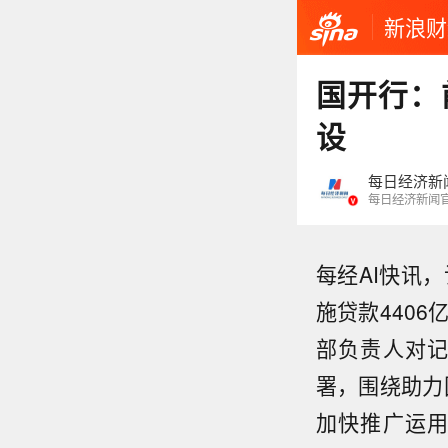
新浪财
国开行：
设
每日经济新
每日经济新闻
每经AI快讯
施贷款440
部负责人对
署，围绕助力
加快推广运