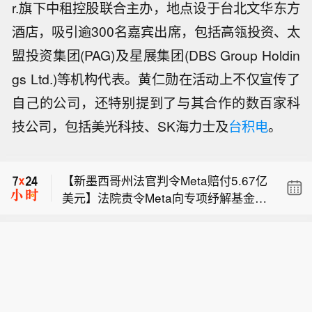
r.旗下中租控股联合主办，地点设于台北文华东方
酒店，吸引逾300名嘉宾出席，包括高瓴投资、太
盟投资集团(PAG)及星展集团(DBS Group Holdin
gs Ltd.)等机构代表。黄仁勋在活动上不仅宣传了
自己的公司，还特别提到了与其合作的数百家科
日本政府官员谈及6月家庭支出情况：
技公司，包括美光科技、SK海力士及
台积电
。
台风、低温天气及降雨量增加导致饮
日本日经平均指数期货早盘上涨0.3
料、外出就餐支出下降。
1%。
【新墨西哥州法官判令Meta赔付5.67亿
美元】法院责令Meta向专项纾解基金缴
日本政府官员谈及6月家庭支出情况：
纳5.67亿美元，用于化解青少年心理健
台风、低温天气及降雨量增加导致饮
康遭受的损害。该裁决由地区法院首席
日本日经平均指数期货早盘上涨0.3
料、外出就餐支出下降。
法官布莱恩・比德沙伊德于周四下达。
1%。
法官在判决意见书中写道：“尽管并非只
有Meta存在该问题，但本案大量证据证
实，其旗下社交媒体平台是造成新墨西