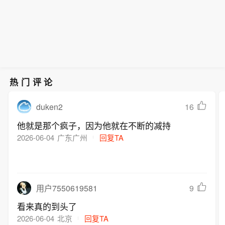
哥州青少年当前心理健康危机的重要诱
因。”他指出：“Meta刻意设计平台以最
大化用户停留互动，其中部分机制会对
青少年造成伤害，且未向用户充分披露
相关损害风险。”该纾解基金，是在此前
审判第一阶段所判处的3.75亿美元民事
罚款之外追加的。第一阶段审判主要聚
热门评论
焦于Meta的行为是否违反了该州的《不
公平行为法》。
duken2
16
他就是那个疯子，因为他就在不断的减持
2026-06-04
广东广州
回复TA
9
用户7550619581
看来真的到头了
2026-06-04
北京
回复TA