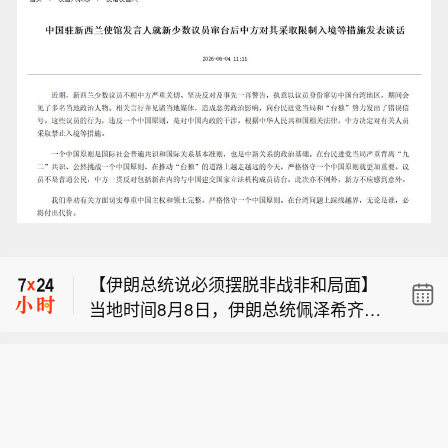
【千亿级市场爆发】截至目前，2026年
暑期档电影票房破83亿元，国家电影局
中国铁路：暑运启动以来，中国铁路广
数据显示，每1元票房能带动15.77元相
州局集团有限公司累计发送旅客超6800
关产业产值。据测算今年以来电影全产
【伊朗总统说必须摆脱非战非和局面】
万人次。
业链产值已超过3700亿元。（央视新
当地时间8月8日，伊朗总统佩泽希齐扬
闻）
【千亿级市场爆发】截至目前，2026年
在德黑兰举行的新闻发布会上表示，针
暑期档电影票房破83亿元，国家电影局
对美国的违约情况，应该成立一个专门
中国铁路：暑运启动以来，中国铁路广
数据显示，每1元票房能带动15.77元相
团队来处理违约问题，而不是诉诸武
州局集团有限公司累计发送旅客超6800
关产业产值。据测算今年以来电影全产
力。他指出，与其干坐着空想，不如仔
万人次。
业链产值已超过3700亿元。（央视新
细观察细节，考虑如何解决问题。佩泽