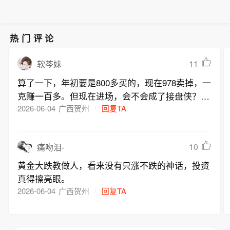
热门评论
11
软芩妹
算了一下，年初要是800多买的，现在978卖掉，一
克赚一百多。但现在进场，会不会成了接盘侠？菜
百店员说买的人少了一大半，看来大家都在观望
2026-06-04
广西贺州
回复TA
啊。
10
痛吻泪-
黄金大跌教做人，看来没有只涨不跌的神话，投资
真得擦亮眼。
2026-06-04
广西贺州
回复TA