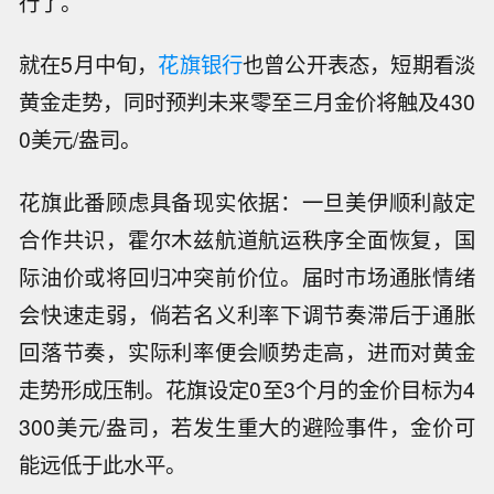
行了。
就在5月中旬，
花旗银行
也曾公开表态，短期看淡
黄金走势，同时预判未来零至三月金价将触及430
0美元/盎司。
花旗此番顾虑具备现实依据：一旦美伊顺利敲定
合作共识，霍尔木兹航道航运秩序全面恢复，国
际油价或将回归冲突前价位。届时市场通胀情绪
会快速走弱，倘若名义利率下调节奏滞后于通胀
回落节奏，实际利率便会顺势走高，进而对黄金
走势形成压制。花旗设定0至3个月的金价目标为4
300美元/盎司，若发生重大的避险事件，金价可
能远低于此水平。