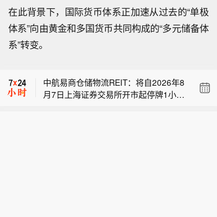
在此背景下，国际货币体系正加速从过去的“单极
体系”向由黄金和多国货币共同构成的“多元储备体
【软通华方与知链科技达成战略合作】
系”转变。
据软通动力消息，近日，软通动力旗下
德意志银行冻结RADIANT WORLD基
品牌软通华方与北京知链科技有限公司
金，此前矿业公司纷纷采取行动切断与
（简称“知链科技”）举行战略合作签约
中航易商仓储物流REIT：将自2026年8
基金的联系。
仪式。双方将联合打造工管结合、软硬
月7日上海证券交易所开市起停牌1小
一体的高校教育整体方案，共同培育商
【软通华方与知链科技达成战略合作】
时，并于当日上午10:30起复牌。
科专业交叉人才，携手开拓教育数字化
据软通动力消息，近日，软通动力旗下
市场。
德意志银行冻结RADIANT WORLD基
品牌软通华方与北京知链科技有限公司
金，此前矿业公司纷纷采取行动切断与
（简称“知链科技”）举行战略合作签约
基金的联系。
仪式。双方将联合打造工管结合、软硬
一体的高校教育整体方案，共同培育商
科专业交叉人才，携手开拓教育数字化
市场。