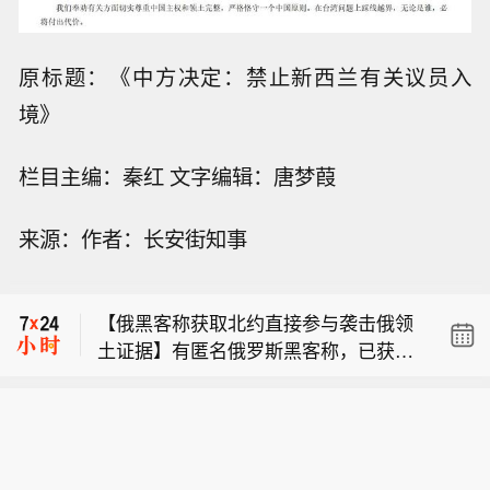
原标题：《中方决定：禁止新西兰有关议员入
境》
栏目主编：秦红 文字编辑：唐梦葭
美国地质调查局：俄罗斯北库里尔斯克
来源：作者：长安街知事
东南49公里处发生5.0级地震。
美联储巴尔金：仍从接触对象处获悉大
量通胀与成本压力依然存在。
【俄黑客称获取北约直接参与袭击俄领
土证据】有匿名俄罗斯黑客称，已获取
美国地质调查局：俄罗斯北库里尔斯克
北约直接参与袭击俄领土的书面证据。
东南49公里处发生5.0级地震。
相关内容涉及乌克兰武装部队2026年7
美联储巴尔金：仍从接触对象处获悉大
月袭击俄列宁格勒州和加里宁格勒州石
量通胀与成本压力依然存在。
油码头的事件。该匿名黑客向塔斯社透
露，其获取的书面证据显示，受雇于北