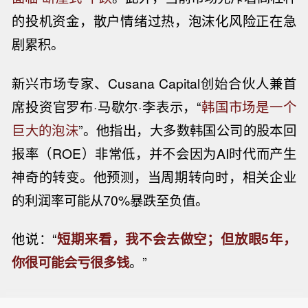
的投机资金，散户情绪过热，泡沫化风险正在急
剧累积。
新兴市场专家、Cusana Capital创始合伙人兼首
席投资官罗布·马歇尔·李表示，“
韩国市场是一个
巨大的泡沫
”。他指出，大多数韩国公司的股本回
报率（ROE）非常低，并不会因为AI时代而产生
神奇的转变。他预测，当周期转向时，相关企业
【IMF驻华首席代表：中国服务消费增
的利润率可能从70%暴跌至负值。
长强劲，且“后劲十足”】国际货币基金
美国参议院将于9月15日对《清晰法
组织(IMF)驻华首席代表马歇尔·米尔斯
案》进行投票。
近日称，中国服务消费一直在强劲增
他说：“
短期来看，我不会去做空；但放眼5年，
纽约原油暗盘突破77美元，日内涨超0.
长，IMF相信该领域仍有相当大的扩展
你很可能会亏很多钱
。”
5%。
空间，这也是随着经济体收入水平提高
【IMF驻华首席代表：中国服务消费增
而出现的一种预期趋势。米尔斯表示，I
长强劲，且“后劲十足”】国际货币基金
MF乐见中国政府将政策重点放在扩大内