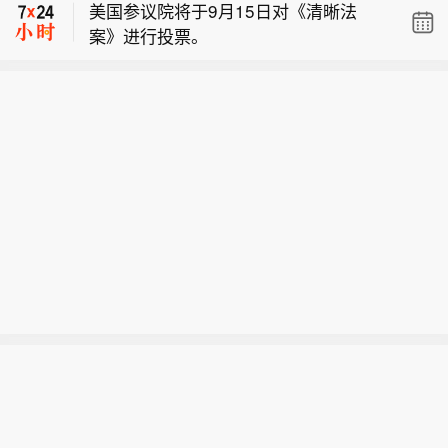
美国参议院将于9月15日对《清晰法
组织(IMF)驻华首席代表马歇尔·米尔斯
需上，尤其是消费和服务消费。米尔斯
案》进行投票。
近日称，中国服务消费一直在强劲增
认为，从经济总量看，中国服务业规模
长，IMF相信该领域仍有相当大的扩展
占比及服务消费水平增长潜力可观。未
空间，这也是随着经济体收入水平提高
来，应加快推进已出台的服务业支持措
而出现的一种预期趋势。米尔斯表示，I
施，包括降低服务业壁垒、建设全国统
MF乐见中国政府将政策重点放在扩大内
一大市场、营造公平竞争环境，这将释
需上，尤其是消费和服务消费。米尔斯
放新需求，而数字化与人工智能也有望
认为，从经济总量看，中国服务业规模
进一步提升服务业生产率。（中国新闻
占比及服务消费水平增长潜力可观。未
网）
来，应加快推进已出台的服务业支持措
施，包括降低服务业壁垒、建设全国统
一大市场、营造公平竞争环境，这将释
放新需求，而数字化与人工智能也有望
进一步提升服务业生产率。（中国新闻
网）