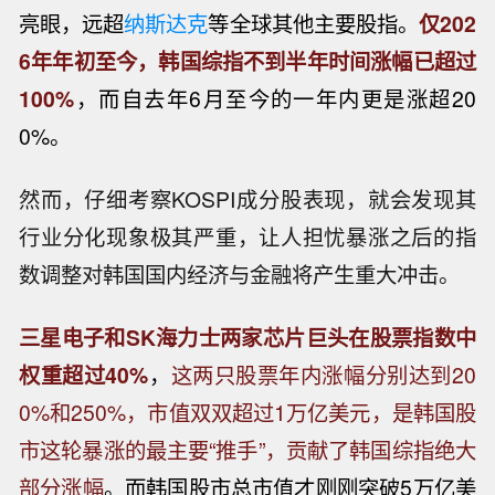
亮眼，远超
纳斯达克
等全球其他主要股指。
仅202
6年
年初至今，韩国综指不到半年时间涨幅已超过
100%
，而自去年6月至今的一年内更是涨超20
0%。
然而，仔细考察KOSPI成分股表现，就会发现其
行业分化现象极其严重，让人担忧暴涨之后的指
数调整对韩国国内经济与金融将产生重大冲击。
三星电子和SK海力士两家芯片巨头在股票指数中
权重超过40%
，
这两只股票年内涨幅分别达到20
0%和250%，市值双双超过1万亿美元，是韩国股
市这轮暴涨的最主要“推手”，贡献了韩国综指绝大
部分涨幅
。
而
韩国股市
总市值才刚刚突破5万亿美