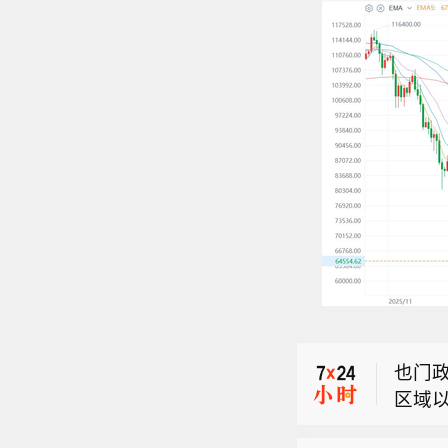
特朗
束战
【乌
言人
也门
天一
区域
保加
特朗
和相