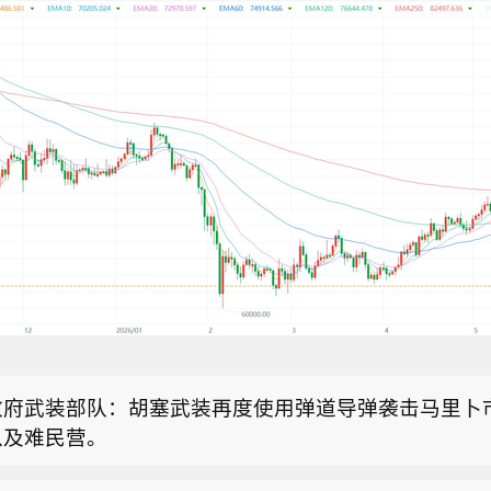
普：不要再搞虚假的伊朗协议。拿下哈格岛，夺取石油
事！
外交部：乌无意向保加利亚方向发射任何装备】乌克兰
季希8日表示，乌克兰方面正与保加利亚保持密切联系
政府武装部队：胡塞武装再度使用弹道导弹袭击马里卜
架无人机在保加利亚坠落的具体情况。他强调，乌军没
以及难民营。
利亚方向发射任何装备。季希说，乌方正在核实事件的
普：不要再搞虚假的伊朗协议。拿下哈格岛，夺取石油
关技术事实，并愿与保加利亚方面开展合作，以查明事