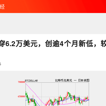
经
穿6.2万美元，创逾4个月新低，
5