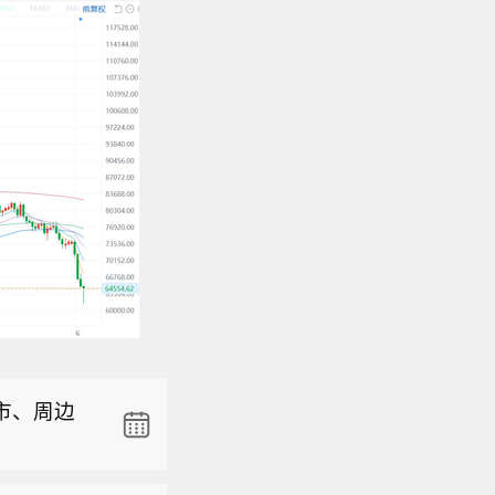
，彻底结
外交部发
，以查明当
市、周边
有蓄意向
全部情况
，彻底结
件细节。