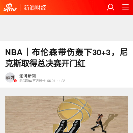
新浪财经
NBA｜布伦森带伤轰下30+3，尼
克斯取得总决赛开门红
澎湃新闻
澎湃新闻官方账号
06.04
11:22