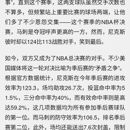
事”，直到这个赛季，这两支球队虽然交手次数也
不算多，但频繁站上重要比赛的球场两端，让他
们多了不少恩怨交集——这个赛季的NBA杯决
赛，马刺是夺冠呼声更高的一方，然而，尼克斯
彼时却以124比113战胜对手，笑到最后。
如今，双方又成为了NBA总决赛的对手。不少美
国媒体将这一轮对决比喻为季后赛的“矛盾之争”。
根据官方数据统计，尼克斯在今年季后赛的进攻
效率为123.3，场均助攻26.7次，投篮命中率为5
1.5%，三分命中率为40%，而有效命中率则是高
达59.2%，这几项数据均为所有参加季后赛球队
的第一位。而马刺的防守效率为106.5，排名季后
赛第二位，此外，场均还能送出7.6次封盖，限制