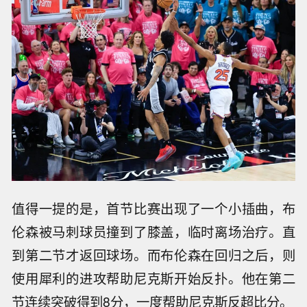
值得一提的是，首节比赛出现了一个小插曲，布
伦森被马刺球员撞到了膝盖，临时离场治疗。直
到第二节才返回球场。而布伦森在回归之后，则
使用犀利的进攻帮助尼克斯开始反扑。他在第二
节连续突破得到8分，一度帮助尼克斯反超比分。