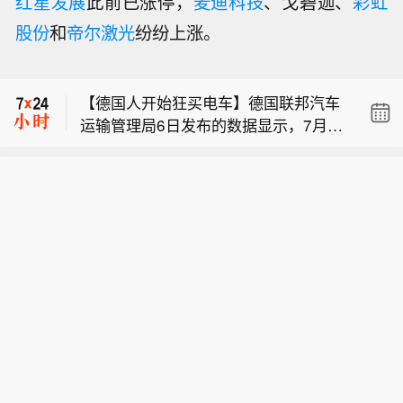
红星发展
此前已涨停，
麦迪科技
、戈碧迦、
彩虹
中国铁路：暑运启动以来，中国铁路广
股份
和
帝尔激光
纷纷上涨。
州局集团有限公司累计发送旅客超6800
【韩国布局北极航道研究 目标2030年
万人次。
通航】消息人士周日透露，韩国海洋水
【德国人开始狂买电车】德国联邦汽车
产部近期启动一项研究课题，旨在制定
运输管理局6日发布的数据显示，7月德
战略，推动一条预计2030年可投入通航
中国铁路：暑运启动以来，中国铁路广
国纯电动汽车新车注册量超过7.86万
的北极航道投入使用。 知情人士表示，
州局集团有限公司累计发送旅客超6800
辆，同比增长近62%，市场份额升至29.
该项目将评估这条航道的商业可行性，
【韩国布局北极航道研究 目标2030年
万人次。
3%，连续第二个月成为德国新车注册量
包含面向航运、物流企业开展航道使用
通航】消息人士周日透露，韩国海洋水
最高的单一动力类型；包括插电式混合
意向调研。 项目目标还包括规划建设对
产部近期启动一项研究课题，旨在制定
动力车型在内，可外接充电车型占全部
接北欧港口的物流配套网络。
战略，推动一条预计2030年可投入通航
新车注册量的40.7%。分析指出，德国
的北极航道投入使用。 知情人士表示，
是欧洲最大的汽车市场，其电动化进程
该项目将评估这条航道的商业可行性，
对欧洲汽车产业具有较强的风向标意
包含面向航运、物流企业开展航道使用
义。这一成绩也可能会增强周边国家消
意向调研。 项目目标还包括规划建设对
费者对电动汽车的信心，让更多人意识
接北欧港口的物流配套网络。
到转向纯电车型可能比预期更加容易。
截至2026年初，德国纯电动汽车保有量