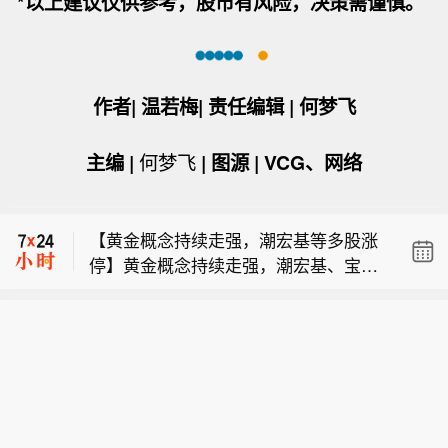
*以上建议
仅供参考，
股市有风险，决策需谨慎。
【黄金概念持续走强，潮宏基等多股涨
作者
|
温若梅
|
责任编辑
|
何梦飞
停】黄金概念持续走强，潮宏基、宝鼎
【多瑙河水位降至新低 塞尔维亚航运与
科技、鹏欣资源涨停，华钰矿业、招金
主编
|
何梦飞
|
图源
|
VCG、网络
电力受影响】近日，受持续高温天气影
黄金、菜百股份、西部黄金、盛屯矿
【两部门联合启动2026年度计量支撑产
响，多瑙河塞尔维亚段入口处水位降至
业、盛达资源等跟涨。
业新质生产力发展项目征集工作】记者
百年来最低点，当地航运、电力生产及
【黄金概念持续走强，潮宏基等多股涨
今天（10日）了解到，市场监管总局、
河流生态系统均受到威胁，部分地区宣
停】黄金概念持续走强，潮宏基、宝鼎
工业和信息化部近日联合印发通知，公
布进入紧急状态。近日，在多瑙河流入
【多瑙河水位降至新低 塞尔维亚航运与
科技、鹏欣资源涨停，华钰矿业、招金
开征集2026年度计量支撑产业新质生产
塞尔维亚境内的入口处贝兹丹，河水水
电力受影响】近日，受持续高温天气影
黄金、菜百股份、西部黄金、盛屯矿
力发展项目。此举旨在深入贯彻落实
位较1909年有记录以来的历史最低水位
响，多瑙河塞尔维亚段入口处水位降至
业、盛达资源等跟涨。
《计量支撑产业新质生产力发展行动方
还低出20厘米。受此影响，塞尔维亚境
百年来最低点，当地航运、电力生产及
案（2025—2030年）》部署要求，围
内多个河段出现大面积沙洲与浅滩，航
河流生态系统均受到威胁，部分地区宣
绕战略性新兴产业和未来产业新质生产
道通行能力显著下降。（央视新闻）
布进入紧急状态。近日，在多瑙河流入
力发展迫切需求，持续发挥计量在科技
塞尔维亚境内的入口处贝兹丹，河水水
创新、产业升级中的基础性、战略性作