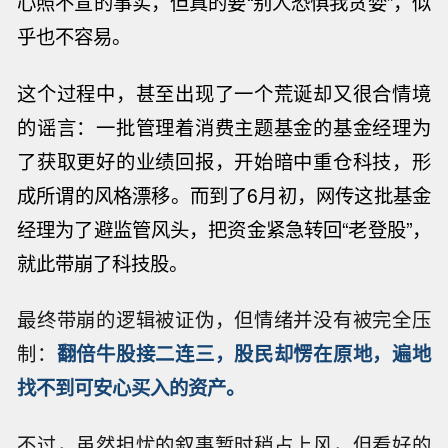
心照不宣的事实，但真的要“别人恐惧我贪婪”，似
乎也不容易。
这个过程中，甚至出现了一个荒诞却又很合情境
的谣言：一批管理着消费主题基金的基金经理为
了获取更好的业绩回报，开始暗中重仓科技，形
成所谓的风格漂移。而到了
6月初，网传这批基金
经理为了避监管风头，把资金紧急转回“老登股”，
就此带崩了科技股。
最终带崩的逻辑被证伪，但情绪并没有被完全压
制：
翻倍牛股接二连三，股民却愣在原地，遍地
找不到可安心买入的资产。
不过，虽然担忧的叙事暂时稍占上风，但看好的