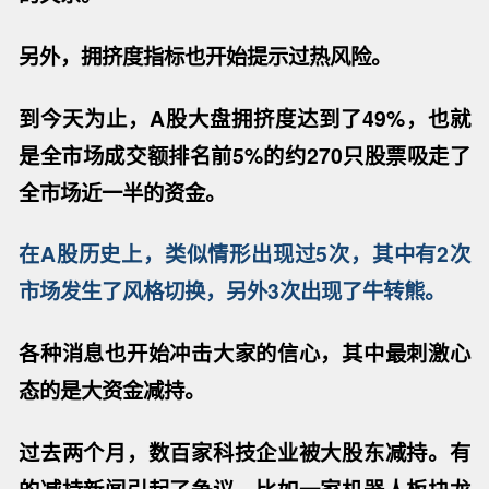
另外，拥挤度指标也开始提示
过热风险。
到今天为止，
A股大盘拥挤度达到了49%，也就
是全市场成交额排名前5%的
约
270只股票
吸走了
全市场近一半的资金。
在
A股历史上，类似情形出现过5次，其中有2次
市场发生了风格切换，另外3次出现了牛转熊。
各种消息
也
开始冲击大家的信心，其中最刺激心
态的是大资金减持。
过去两个月，
数百家科技
企业
被大股东减持
。有
的减持新闻引起了争议，比如一家机器人板块龙