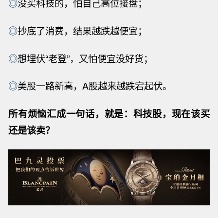
◎
没买科技的，怕自己高位接盘；
◎
抄底了消费，结果越跌越便宜；
◎
想埋伏“老登”，又怕便宜没好货；
◎
美股一路新高，A股越来越跌宕起伏。
所有烦恼汇成一句话，就是
：科技股，现在该买
还是该卖？