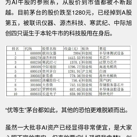
为
AI牛股的参照系
，
从股价到市值都被不断超
越。目前茅台的股价跌至
1280元，已经掉到
A
股
第五，被
联讯仪器、源杰科技、寒武纪、中际旭
创
四只
诞生于本轮牛市的科技股
甩在身后
。
“优等生”茅台都如此
，其他
的恐怕
更难脱颖而出。
虽然
一大批非
AI资产已经显得非常便宜，是大家