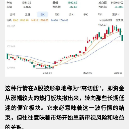
这种行情在
A股
被形象地称为
“
高切低
”
，
即
资金
从涨幅
较大的热门板块
撤出来，转向那些长期低
迷
的便宜板块
。它未必意味着这一波行情的结
束，
但
往往意味着市场开始重新审视风险和收益
的关系。