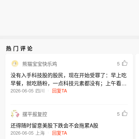
位较1909年有记录以来的历史最低水位
用，加快破解产业发展关键计量技术瓶
还低出20厘米。受此影响，塞尔维亚境
颈，推动产业高质量发展。本次项目征
内多个河段出现大面积沙洲与浅滩，航
集围绕新一代信息技术、人工智能、航
道通行能力显著下降。（央视新闻）
空航天、新能源、新材料、高端装备、
生物医药、量子科技、集成电路、仪器
仪表十大重点领域，聚焦产业链关键共
热门评论
性计量装备研制、计量技术攻关与产业
化应用，重点支持能够破解“卡脖子”难
5
熊猫宝宝快乐鸡
题、实现国产替代、填补国内外空白的
没有入手科技股的股民，现在开始受罪了：早上吃
重大创新项目。（央视新闻）
早餐，就吃肠粉，一点科技元素都没有；上午看盘
用的是十年前的老手机，VIVO；中午吃盒饭，连
2026-06-05
四川
回复TA
点带点科技感的预制菜都不舍得买；下午用蒲扇降
温炒股，不用空调；晚上吃拌面，就浇个炸鸡蛋酱
5
摆平报复控
还得随时留意美股下跌会不会拖累A股
2026-06-05
上海
回复TA