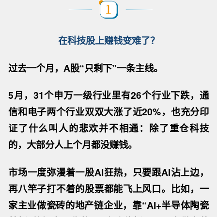
在科技股上赚钱变难了？
过去一个月，
A股“
只剩下
”一条主线。
5月，31个申万一级行业里有26个行业下跌，通
信和电子两个行业双双大涨
了
近
20%，
也
充分印
证了什么叫人的悲欢并不相通
：
除了重仓科技
的，大部分人上个月都没赚钱。
市场一度弥漫着一股
AI狂热，只要跟AI沾上边，
再八竿子打不着的股票都能飞上风口。比如，一
家主业做瓷砖的地产链企业，靠“AI+半导体陶瓷