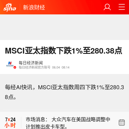
新浪财经
MSCI亚太指数下跌1%至280.38点
每日经济新闻
每日经济新闻官方账号
06.04
08:14
每经AI快讯，MSCI亚太指数周四下跌1%至280.3
8点。
TAKE-TWO高管表示，业绩受到了《Co
lor Block Jam》与去年同期表现对比的
市场消息： 大众汽车在美国战略调整中
影响。
计划推出皮卡车型。