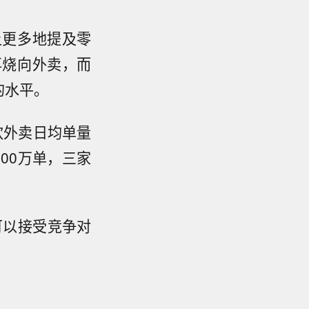
上更多地提及零
再烧向外卖，而
的水平。
饮外卖日均单量
900万单，三家
可以接受竞争对