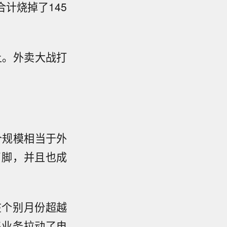
合计烧掉了145
上。外卖大战打
个规模相当于外
了脚，并且也成
在个别月份超越
售业务拉动了电