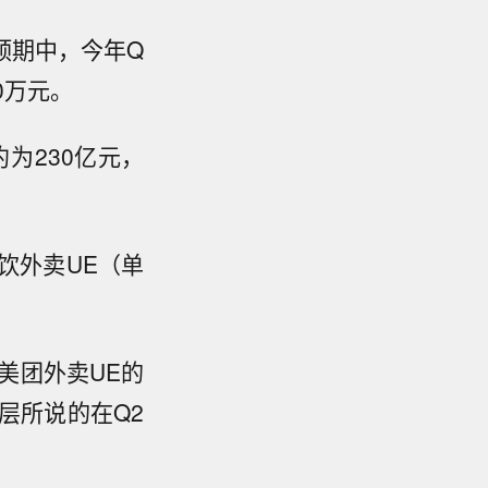
预期中，今年Q
0万元。
为230亿元，
饮外卖UE（单
美团外卖UE的
层所说的在Q2