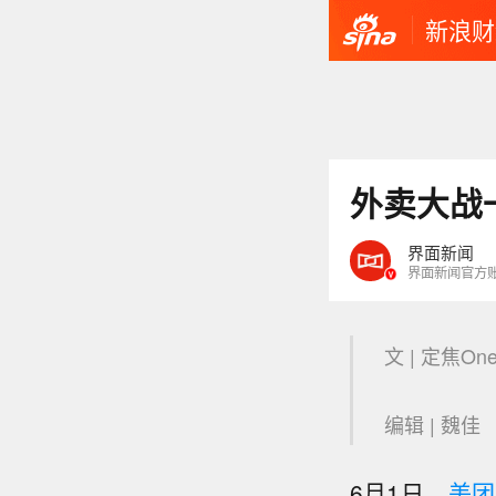
新浪财
外卖大战
界面新闻
界面新闻官方
文 | 定焦On
编辑 | 魏佳
6月1日，
美团