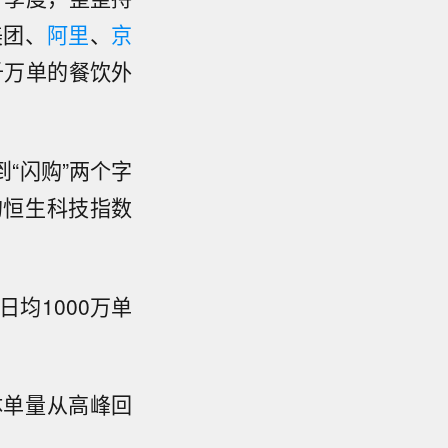
美团、
阿里
、
京
千万单的餐饮外
“闪购”两个字
的恒生科技指数
均1000万单
。
体单量从高峰回