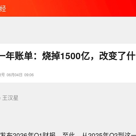
经
一年账单：烧掉1500亿，改变了
账号
06月04日
09:06
e 王汉星
发布2026年Q1财报。至此，从2025年Q2到