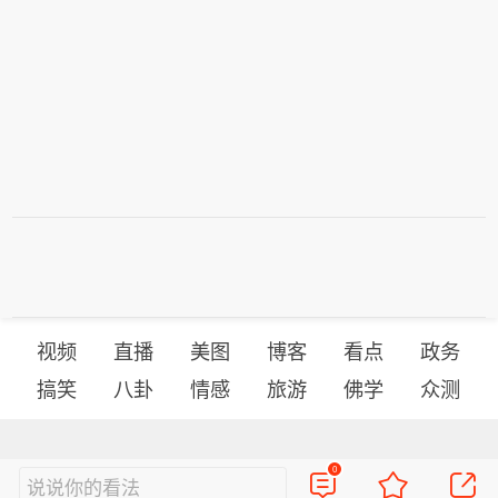
视频
直播
美图
博客
看点
政务
搞笑
八卦
情感
旅游
佛学
众测
首页
导航
反馈
登录
0
说说你的看法