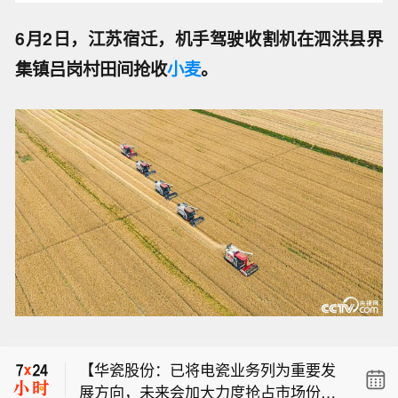
6月2日，江苏宿迁，机手驾驶收割机在泗洪县界
集镇吕岗村田间抢收
小麦
。
【国债期货收盘】 30年期主力合约跌0.
04%， 10年期主力合约基本持平， 5年
知情人士：安集微电子科技正计划通过
期主力合约基本持平， 2年期主力合约
在香港上市募集约6亿至8亿美元资金。
涨0.01%。
【华瓷股份：已将电瓷业务列为重要发
展方向，未来会加大力度抢占市场份