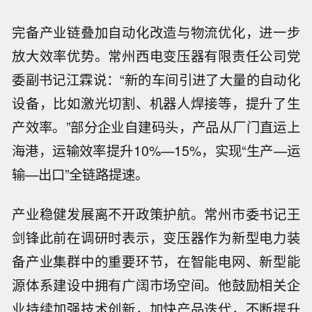
完备产业链叠加自动化改造与物流优化，进一步
放大效率优势。常州西电变压器有限责任公司党
委副书记江霖说：“新的车间引进了大量的自动化
设备，比如激光切割、机器人焊接等，提升了生
产效率。”部分企业自建码头，产品从厂门直运上
海港，运输效率提升10%—15%，实现“生产—运
输—出口”全链路提速。
产业稳健发展离不开政策护航。常州市委书记王
剑锋此前在调研时表示，变压器作为新型电力装
备产业集群中的重要环节，在智能电网、新型能
源体系建设中拥有广阔市场空间。他鼓励相关企
业持续加强技术创新，加快产品迭代，不断提升