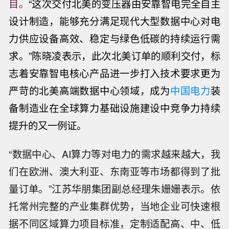
目。
“这次交付北美的变压器由安靠智电完全自主
设计制造，能够充分满足现代大型数据中心对电
力供应设备高效、稳定与绿色低碳的持续运行需
求。”陈晓凌表示，此次北美订单的顺利交付，标
志着安靠智电核心产品进一步打入技术要求更为
严苛的北美高端数据中心领域，成为
中国电力
装
备制造业在全球算力基础设施建设中竞争力持续
提升的又一例证。
“数据中心、AI算力等对电力的需求越来越大，我
们在欧洲、澳大利亚、东南亚等市场都得到了批
量订单。”江苏华朋集团副总经理朱姗姗表示。依
托常州完整的产业集群优势，当地企业可快速根
据不同区域算力项目标准，定制适配高、中、低