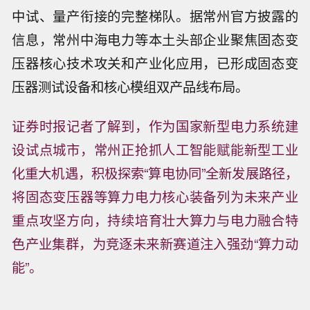
中试、量产衔接的完整梯队。据常州官方披露的
信息，常州中海电力等本土头部企业聚焦固态变
压器核心技术攻关和产业化应用，已形成固态变
压器测试设备和核心模组双产品线布局。
证券时报记者了解到，作为国家新型电力系统建
设试点城市，常州正抢抓人工智能赋能新型工业
化重大机遇，积极探索“算电协同”全新发展路径，
将固态变压器等算力电力核心装备列为未来产业
重点攻坚方向，持续培育壮大算力与电力融合特
色产业集群，为竞逐未来新赛道注入强劲“算力动
能”。
墨西哥央行：预计墨西哥经济闲置产能