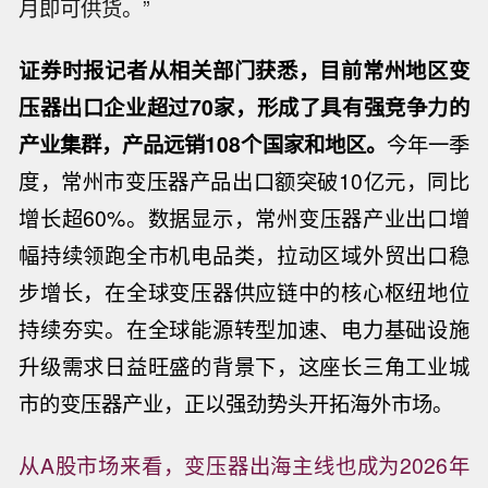
月即可供货。”
证券时报记者从相关部门获悉，目前常州地区变
压器出口企业超过70家，形成了具有强竞争力的
产业集群，产品远销108个国家和地区。
今年一季
度，常州市变压器产品出口额突破10亿元，同比
增长超60%。数据显示，常州变压器产业出口增
幅持续领跑全市机电品类，拉动区域外贸出口稳
步增长，在全球变压器供应链中的核心枢纽地位
持续夯实。在全球能源转型加速、电力基础设施
升级需求日益旺盛的背景下，这座长三角工业城
市的变压器产业，正以强劲势头开拓海外市场。
从A股市场来看，变压器出海主线也成为2026年