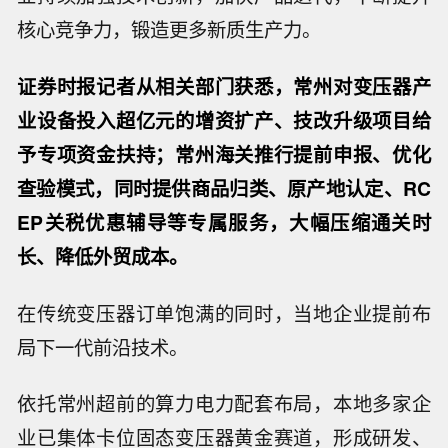
核心竞争力，锻造更多新质生产力。
证券时报记者从相关部门获悉，常州对变压器产
业设备投入超亿元的增资扩产、技改升级项目给
予专项资金扶持；常州海关推行提前申报、优化
查验模式，同时提供商品归类、原产地认定、RC
EP关税优惠辅导等专属服务，大幅压缩通关时
长、降低外贸成本。
在传统变压器订单饱满的同时，当地企业提前布
局下一代前沿技术。
依托常州超前的算力电力配套布局，本地多家企
业已集体卡位固态变压器黄金赛道，形成研发、