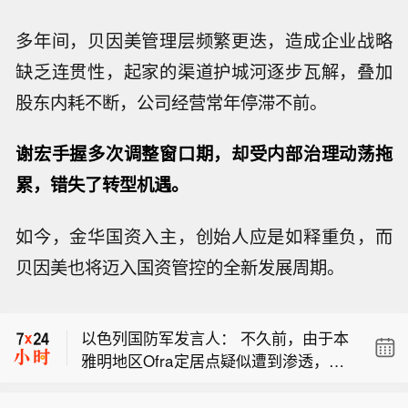
多年间，贝因美管理层频繁更迭，造成企业战略
缺乏连贯性，起家的渠道护城河逐步瓦解，叠加
股东内耗不断，公司经营常年停滞不前。
谢宏手握多次调整窗口期，却受内部治理动荡拖
累，错失了转型机遇。
如今，金华国资入主，创始人应是如释重负，而
【俄罗斯国防部：俄武装力量夜间对基
贝因美也将迈入国资管控的全新发展周期。
辅的军工企业和燃油库发动打击】俄罗
【京昆高速广绵段扩容工程主线路面贯
斯国防部通报称，俄武装力量夜间对基
通过半】8月7日，随着最后一段沥青路
辅的一处军工企业和燃油仓库发动了集
以色列国防军发言人： 不久前，由于本
面完成摊铺，由中铁五局承建的京昆高
群打击。
雅明地区Ofra定居点疑似遭到渗透，国
速广（元）绵（阳）段扩容工程主线路
【俄罗斯国防部：俄武装力量夜间对基
防军应用程序上触发了警报。
面63.879公里顺利贯通，标志着该段主
辅的军工企业和燃油库发动打击】俄罗
线路面贯通过半。广绵高速扩容项目全