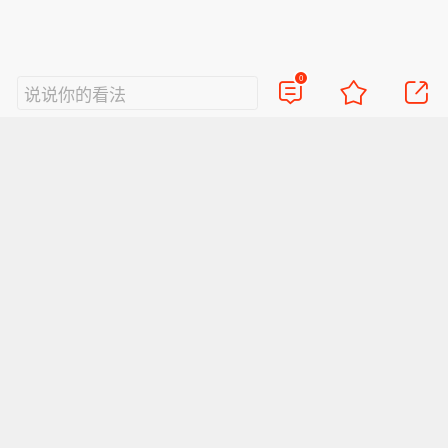
【京昆高速广绵段扩容工程主线路面贯
斯国防部通报称，俄武装力量夜间对基
长约124公里，是国家“十纵十横”综合运
通过半】8月7日，随着最后一段沥青路
辅的一处军工企业和燃油仓库发动了集
输大通道首都放射线G5京昆高速的关键
面完成摊铺，由中铁五局承建的京昆高
群打击。
段落，也是四川省北上出川的核心通
0
说说你的看法
速广（元）绵（阳）段扩容工程主线路
道。（新华社）
面63.879公里顺利贯通，标志着该段主
线路面贯通过半。广绵高速扩容项目全
长约124公里，是国家“十纵十横”综合运
输大通道首都放射线G5京昆高速的关键
段落，也是四川省北上出川的核心通
道。（新华社）