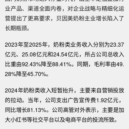
业产品、渠道全面内卷，对企业战略与精细化运
营提出了更高要求，贝因美奶粉主业增长陷入了
长期瓶颈。
2023
年至
2025
年，奶粉类业务收入分别为
23.37
亿元、
25.08
亿元和
24.54
亿元，所占公司总收入
比重由
92.43%
降至
88.41%
。同期，毛利率由
49.
28%
降至
45.70%
。
2024
年奶粉类收入短暂抬升，主要来自营销投放
的拉动。当年，公司支出广告宣传费
1.92
亿元，
同比增长
81.13%
。公司高管对外表示，主要是加
大小红书等社交平台以及电商平台的投流所致。