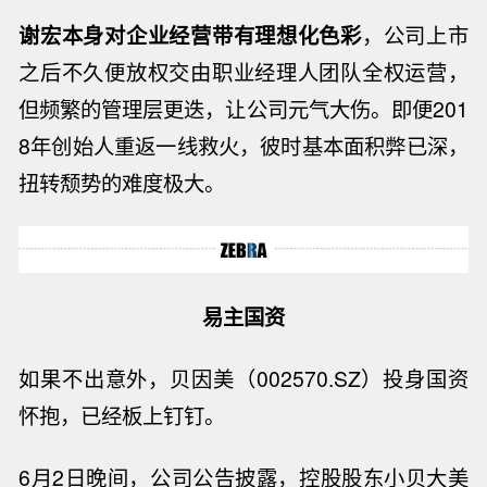
谢宏本身对企业经营带有理想化色彩
，公司上市
之后不久便放权交由职业经理人团队全权运营，
但频繁的管理层更迭，让公司元气大伤。即便
201
8
年创始人重返一线救火，彼时基本面积弊已深，
扭转颓势的难度极大。
易主国资
如果不出意外，贝因美（
002570.SZ
）投身国资
怀抱，已经板上钉钉。
6
月
2
日晚间，公司公告披露，控股股东小贝大美