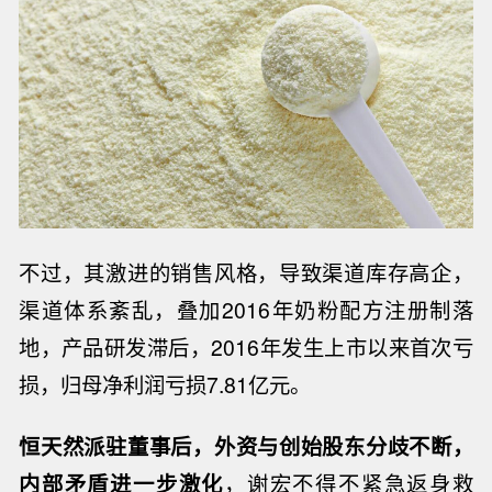
不过，其激进的销售风格，导致渠道库存高企，
渠道体系紊乱，叠加
2016
年奶粉配方注册制落
地，产品研发滞后，
2016
年发生上市以来首次亏
损，归母净利润亏损
7.81
亿元。
恒天然派驻董事后，外资与创始股东分歧不断，
内部矛盾进一步激化
，谢宏不得不紧急返身救