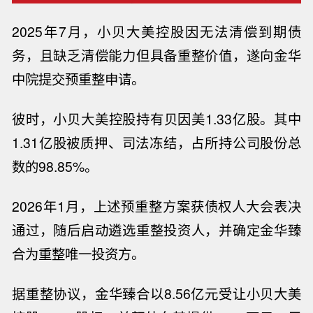
2025
年
7
月，小贝大美控股因无法清偿到期债
务，且缺乏清偿能力但具备重整价值，遂向金华
中院提交预重整申请。
彼时，小贝大美控股持有贝因美
1.33
亿股。其中
1.31
亿股被质押、司法冻结，占所持公司股份总
数的
98.85%
。
2026
年
1
月，上述预重整方案获债权人大会表决
通过，随后启动遴选重整投资人，并确定金华臻
合为重整唯一投资方。
据重整协议，金华臻合以
8.56
亿元受让小贝大美