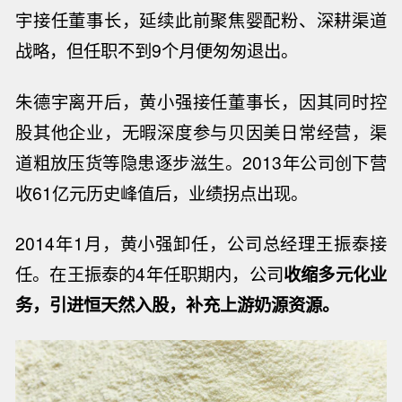
宇接任董事长，延续此前聚焦婴配粉、深耕渠道
战略，但任职不到
9
个月便匆匆退出。
朱德宇离开后，黄小强接任董事长，因其同时控
股其他企业，无暇深度参与贝因美日常经营，渠
道粗放压货等隐患逐步滋生。
2013
年公司创下营
收
61
亿元历史峰值后，业绩拐点出现。
2014
年
1
月，黄小强卸任，公司总经理王振泰接
任。在王振泰的
4
年任职期内，公司
收缩多元化业
务，引进恒天然入股，补充上游奶源资源。