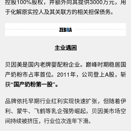
控股
100%
股权，并额外向其提供
3000
万元，用
于化解原实控人及其关联方的相关担保债务。
主业遇困
贝因美是国内老牌婴配粉企业。巅峰时期稳居国
产奶粉市占率首位。
2011
年，公司登上
A
股，斩
获
“国产奶粉第一股”。
品牌依托早期行业红利实现快速扩张，但随着伊
利、蒙牛、飞鹤等乳企强势崛起，贝因美市场空
间持续被挤压，行业位次连年下滑。