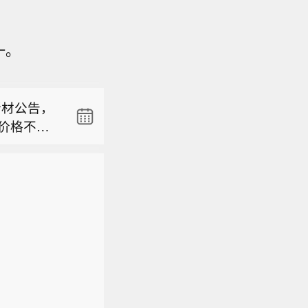
。
一。
62.86
司于近日
新材公告，
注册证
购价格不超
批准文号为
。
回购价格上
为治疗男性
当前总股本
制药有限
62.86
有资金和/或
公司等。2
司于近日
4亿元。该
注册证
子公司累计
批准文号为
为治疗男性
制药有限
公司等。2