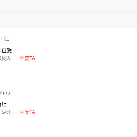
年该药品在国内样本医院和城市实体药店的销售额约0.1
2025年5月获得受理，截至2026年7月31日，公司及
入约662.86万元。
o徒
作自受
浪网友
回复TA
ris
斯坦
江湖州
回复TA