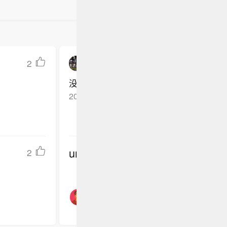
4亿元。该
子公司累计
2
LostInTheChaos
没有菲律宾那个爱闹事的家伙就挺好
2026-06-04
广东佛山
回复TA
undefined
2