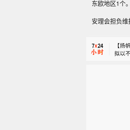
东欧地区1个
泰国
安理会担负维
【天宇
万元
【扬帆
收到
拟以不
书》。
泰国
过1
国药准
限测算
阴茎
【天宇
2.3
公司
万元
自筹
025
收到
品种于
书》。
研发投
国药准
阴茎
公司