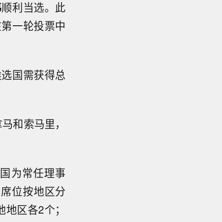
韦
顺利当选。此
在第一轮投票中
候选国需获得总
拿马和索马里，
美国为常任理事
，席位按地区分
他地区各2个；