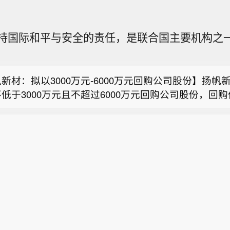
。
外交部长：需加大力度打击边境犯罪、贩毒及网络诈骗
持国际和平与安全的责任，是联合国主要机构之
股份：盐酸伐地那非片获药品注册证书，累计研发投入约6
】天宇股份公告，公司全资子公司浙江诺得药业有限公
新材：拟以3000万元-6000万元回购公司股份】扬帆
国家药品监督管理局核准签发的盐酸伐地那非片《药品
低于3000万元且不超过6000万元回购公司股份，回
该药品规格为10mg，注册分类为化学药品4类，药品
外交部长：需加大力度打击边境犯罪、贩毒及网络诈骗
2元/股，回购股份将用于股权激励或员工持股计划。按
字H20265478，有效期至2031年08月03日，适应症
，预计回购股份数量为250万股至500万股，占公司
勃起功能障碍。截至公告日，国内生产商另有山东朗诺
股份：盐酸伐地那非片获药品注册证书，累计研发投入约6
5亿股的比例为1.06%至2.13%。回购资金来源为公司自
、江西汇仁药业股份有限公司、广西强寿药业集团有限
】天宇股份公告，公司全资子公司浙江诺得药业有限公
资金，实施期限为自董事会审议通过之日起12个月内。
年该药品在国内样本医院和城市实体药店的销售额约0.1
国家药品监督管理局核准签发的盐酸伐地那非片《药品
2025年5月获得受理，截至2026年7月31日，公司及
该药品规格为10mg，注册分类为化学药品4类，药品
入约662.86万元。
字H20265478，有效期至2031年08月03日，适应症
勃起功能障碍。截至公告日，国内生产商另有山东朗诺
、江西汇仁药业股份有限公司、广西强寿药业集团有限