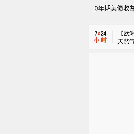
【英国
0年期美债收益
盘，英
【伊
发布美
月7
累计下
【欧洲
应由
农就业
天然气
决地
点。本
【英国
基准荷
录了
跌9.
盘，英
8%，
事件
个基
【伊
发布美
放交易
突扩
月7
累计下
0%。
启安
应由
农就业
决地
点。本
录了
跌9.
事件
个基
突扩
启安