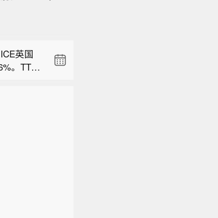
日）欧市尾
20:30
当地时间8
水平，本周
地区的安全
76%，非
ICE英国
情况下解
2.5个基
6%。TTF
提交并记
债收益率累
日）欧市尾
跌6.8
直接袭击
3.880
20:30
E欧盟碳排
意识到冲
当地时间8
水平，本周
2.6
国家间重
地区的安全
76%，非
情况下解
2.5个基
提交并记
债收益率累
直接袭击
3.880
意识到冲
国家间重