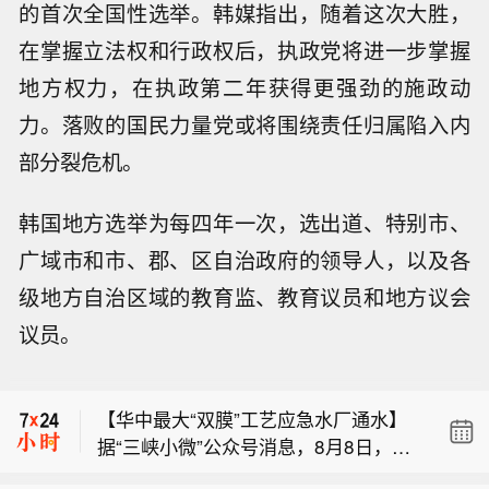
的首次全国性选举。韩媒指出，随着这次大胜，
在掌握立法权和行政权后，执政党将进一步掌握
地方权力，在执政第二年获得更强劲的施政动
力。落败的国民力量党或将围绕责任归属陷入内
部分裂危机。
韩国地方选举为每四年一次，选出道、特别市、
广域市和市、郡、区自治政府的领导人，以及各
级地方自治区域的教育监、教育议员和地方议会
【OPPO将首次推出OPPO FatMax超燃
议员。
脂模式】8月8日，在第十八个全民健身
【多家上市公司宣布收到美国关税退
日之际，OPPO 宣布将首次推出运动手
税】上市公司公告显示，自7月以来，
表的OPPO FatMax超燃脂模式。与目前
【华中最大“双膜”工艺应急水厂通水】
多家公司宣布已经收到美国关税退税。
市面上其他运动手表给出的“有氧区间”
据“三峡小微”公众号消息，8月8日，由
根据美国最高法院今年2月裁定，《国
不同，OPPO健康产品业务负责人李胜
【OPPO将首次推出OPPO FatMax超燃
三峡集团所属长江环保集团、武汉市水
际紧急经济权力法》不授权总统征收大
介绍，即将推出的OPPO FatMax 超燃