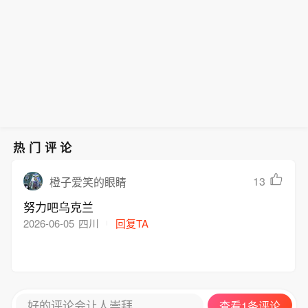
国纯电动汽车新车注册量超过7.86万
团队来处理违约问题，而不是诉诸武
是欧洲最大的汽车市场，其电动化进程
面。（CCTV国际时讯）
辆，同比增长近62%，市场份额升至29.
力。他指出，与其干坐着空想，不如仔
对欧洲汽车产业具有较强的风向标意
3%，连续第二个月成为德国新车注册量
细观察细节，考虑如何解决问题。佩泽
义。这一成绩也可能会增强周边国家消
最高的单一动力类型；包括插电式混合
希齐扬强调，伊朗当前与阿曼关于霍尔
费者对电动汽车的信心，让更多人意识
动力车型在内，可外接充电车型占全部
木兹海峡通航管理的谈判就是要找到解
到转向纯电车型可能比预期更加容易。
新车注册量的40.7%。分析指出，德国
决方案，摆脱目前这种“非战非和”的局
截至2026年初，德国纯电动汽车保有量
是欧洲最大的汽车市场，其电动化进程
面。（CCTV国际时讯）
首次突破200万辆，较2017年同期增长
对欧洲汽车产业具有较强的风向标意
近60倍。（央视网）
义。这一成绩也可能会增强周边国家消
热门评论
费者对电动汽车的信心，让更多人意识
到转向纯电车型可能比预期更加容易。
13
橙子爱笑的眼睛
截至2026年初，德国纯电动汽车保有量
努力吧乌克兰
首次突破200万辆，较2017年同期增长
2026-06-05
四川
回复TA
近60倍。（央视网）
好的评论会让人崇拜
查看1条评论