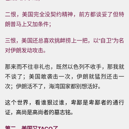
二恨，美国完全没契约精神，前方都谈妥了但特
朗普马上又加条件；
三恨，美国还总喜欢挑衅捞上一把，以“自卫”为名
对伊朗发动攻击。
那来而不往非礼也，既然以色列不收手，那我就
不谈了；美国敢袭击一次，伊朗就猛烈还击一
次；伊朗活不了，海湾国家都别想活好。
这个世界，看谁狠过谁，
卑鄙是卑鄙者的通行
证，高尚是高尚者的墓志铭。
第二，美国又TACO了。