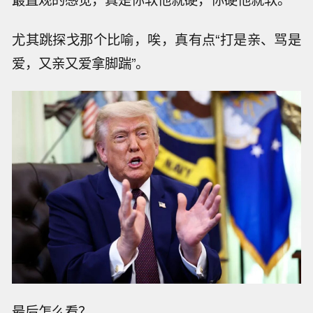
尤其跳探戈那个比喻，唉，真有点“打是亲、骂是
爱，又亲又爱拿脚踹”。
最后怎么看？