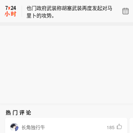
将电费成本转嫁民众】据美国方面7日
也门政府武装称胡塞武装再度发起对马
消息，美国内华达州最大能源供应商内
里卜的攻势。
华达能源公司已经正式起诉正在该州建
马斯克：长途航班上可用星链网络，极
造数据中心的一家开发商，指控其试图
大提升了工作效率。
将电费成本转嫁给消费者。据称，内华
【美国能源公司起诉数据中心开发商：
达能源公司为内华达州90%的用户供
将电费成本转嫁民众】据美国方面7日
电，而在建的两家数据中心建成后将消
消息，美国内华达州最大能源供应商内
耗的电力，几乎占内华达能源公司总发
华达能源公司已经正式起诉正在该州建
电量的三分之一。内华达能源公司要求
造数据中心的一家开发商，指控其试图
数据中心开发商必须启动价值10亿美元
将电费成本转嫁给消费者。据称，内华
的电网升级工程。该公司警告称，如果
达能源公司为内华达州90%的用户供
数据中心开发商不承担更多的基建开
电，而在建的两家数据中心建成后将消
支，公司或将上调电价，负担将转嫁到
耗的电力，几乎占内华达能源公司总发
内华达州的普通家庭和企业身上。对
电量的三分之一。内华达能源公司要求
此，数据中心的开发商则表示，内华达
数据中心开发商必须启动价值10亿美元
能源公司拒绝兑现对其承诺的供电服
热门评论
的电网升级工程。该公司警告称，如果
务，却依旧要求他们投入10亿美元开展
数据中心开发商不承担更多的基建开
电网升级工程。
185
长角独行牛
支，公司或将上调电价，负担将转嫁到