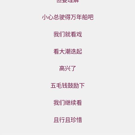
小心总驶得万年船吧
我们就看戏
看大潮迭起
高兴了
五毛钱鼓励下
我们继续看
马斯克：长途航班上可用星链网络，极
且行且珍惜
大提升了工作效率。
【美国能源公司起诉数据中心开发商：