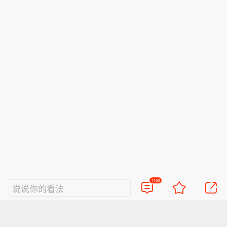
1168
说说你的看法
视频
直播
美图
博客
看点
政务
搞笑
八卦
情感
旅游
佛学
众测