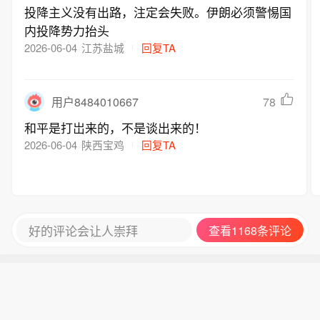
投降主义没有出路，注定会失败。伊朗必须警惕国
内华达州的普通家庭和企业身上。对
内投降势力抬头
此，数据中心的开发商则表示，内华达
2026-06-04
江苏盐城
回复TA
能源公司拒绝兑现对其承诺的供电服
务，却依旧要求他们投入10亿美元开展
电网升级工程。
78
用户8484010667
和平是打岀来的，不是谈出来的！
2026-06-04
陕西宝鸡
回复TA
好的评论会让人崇拜
查看1168条评论