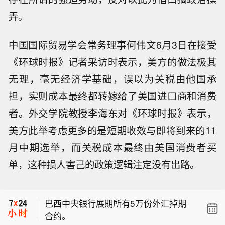
弄。
中国国际贸易学会常务理事何伟文6月3日在接受
《环球时报》记者采访时表示，美方的做法极其
无理，毫无经济学基础，误以为关税由他国承
担，实则成本最终都转嫁给了美国进口商和消费
者。外交学院教授李海东对《环球时报》表示，
美方此举考虑更多的是短期收效与即将到来的11
月中期选举，而关税成本最终由美国消费者买
Servus Credit Union首席经济学家Cha
单，这种损人害己的政策逻辑注定没有出路。
rles St-Arnaud：对加拿大央行而言，
美联储巴尔金：人工智能目前对整体生
今天的（就业）数据证实了他们对经济
产率水平的影响仍不明确。
正在改善的判断，并暗示经济动能更
巴西中央银行展期所有5万份外汇掉期
强。然而，由于美国贸易政策的不确定
合约。
性，前景的下行风险依然存在。