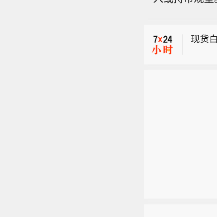
【我
标准
现货白
属材
目负
【北
这是
暴雨
【我
标准
现货白
属材
目负
这是