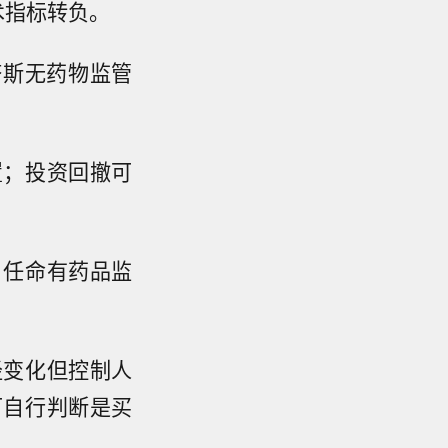
术指标转负。
塔斯无药物监管
置；投资回撤可
，任命有药品监
径变化但控制人
可自行判断是买