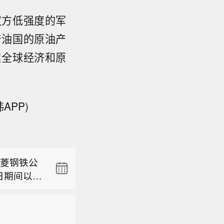
双方低强度的军
产油国的原油产
累全球经济和原
APP)
未变】毕
的《一致
永臻股份公
%，戴龙直
0万元且
计持股52.
华菱钢铁公
7日起12个
股份数量
6日期间以集
在规定期
仍为二
未变】毕
的0.8
东减持计
的《一致
2.21亿
案变更等
永臻股份公
%，戴龙直
触及1%的