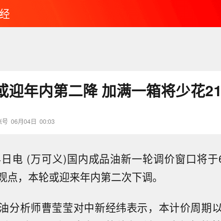
经
或迎年内第二降 加满一箱将少花2
账号
06月04日
00:03
4日电 (万可义)国内成品油新一轮调价窗口将于6
观点，本轮或迎来年内第二次下调。
油分析师曹莹莹对中新经纬表示，本计价周期