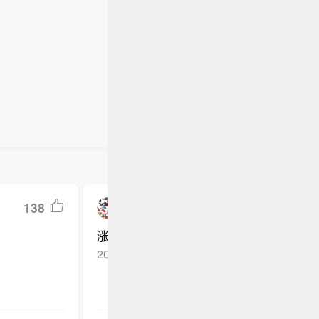
0万元且
计持股52.
实施增持
7日起12个
股份数量
在规定期
仍为二
东减持计
案变更等
138
思考怪Salad
涨一块钱，降两毛钱
2026-06-04
新浪网友
回复TA