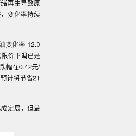
情绪再生导致原
跌，变化率持续
化率-12.0
售限价下调已是
跌幅在0.42元/
油预计将节省21
已成定局，但最