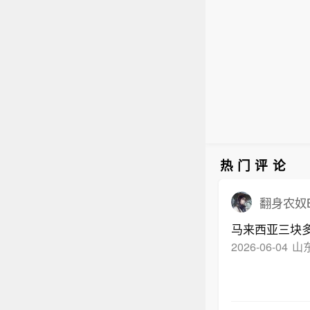
告称，
接持股
整数
不超过
352
计划
月内
和比
限内
人。
划尚
风险
热门评论
翻身农奴B
马来西亚三块
2026-06-04
山