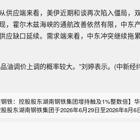
从供应端来看，美伊近期和谈再次陷入僵局，
现，霍尔木兹海峡的通航改善依然有限，中东
供应缺口延续。需求端来看，中东冲突继续拖
品油调价上调的概率较大。”刘婷表示。(中新经纬
得医药：实际控制人一致行动协议到期不再续签 实控人
药公告称，公司控股股东、实际控制人戴岚与戴龙签署
股份：拟4000万-8000万元回购股份用于员工激励】
议》已到期终止，不再续签。戴岚直接持股32.4768
公司拟以集中竞价交易方式回购股份，金额不低于400
14.4211%，员工持股平台合计持股5.4544%，三者合
菱钢铁：控股股东湖南钢铁集团增持触及1%整数倍】
8000万元，价格不超22.79元/股，期限自2026年7月2
3%。戴岚、戴龙系姐弟，协议终止后仍为一致行动人，
股股东湖南钢铁集团于2026年6月29日至2026年8月
。回购股份用于实施员工持股计划或股权激励，若未能
例不变，不涉及权益变动，公司控股股东、实际控制人
得医药：实际控制人一致行动协议到期不再续签 实控人
交易方式累计增持公司股份5934.92万股，占公司总股本
转让完毕，未转让股份将依法注销。此外，公司部分股
此次终止不会对公司经营等产生不利影响。
药公告称，公司控股股东、实际控制人戴岚与戴龙签署
增持后，湖南钢铁集团及其一致行动人合计持有公司股份3
未实施完毕，将按原计划实施。本次回购存在价格、方
股份：拟4000万-8000万元回购股份用于员工激励】
议》已到期终止，不再续签。戴岚直接持股32.4768
公司总股本比例由46.13%增加至47.00%，权益变动
。