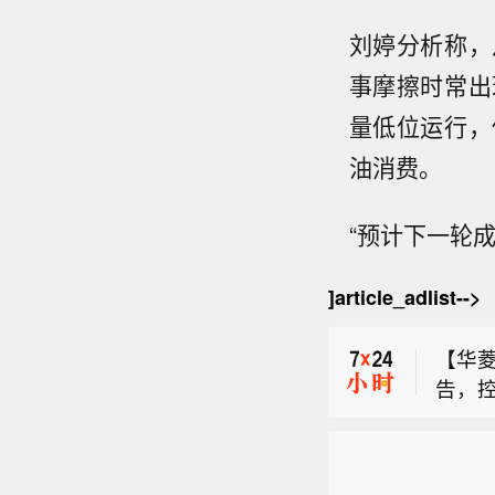
刘婷分析称，
事摩擦时常出
量低位运行，
油消费。
“预计下一轮成
【毕
得医
]article_adlist-->
【永臻
行动协
告称，
接持股
【华
不超过
352
告，控
月内
和比
【毕
中竞价
限内
人。
得医
7%。
划尚
【永臻
行动协
股，占
风险