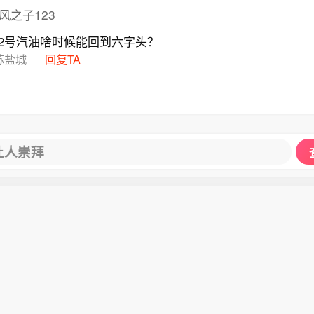
ss风之子123
2号汽油啥时候能回到六字头？
苏盐城
回复TA
让人崇拜