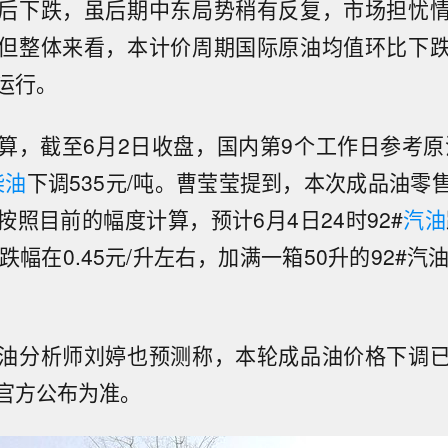
后下跌，虽后期中东局势稍有反复，市场担忧
但整体来看，本计价周期国际原油均值环比下
运行。
算，截至6月2日收盘，国内第9个工作日参考原油变
柴油
下调535元/吨。曹莹莹提到，本次成品油零
按照目前的幅度计算，预计6月4日24时92#
汽油
跌幅在0.45元/升左右，加满一箱50升的92#汽
油分析师刘婷也预测称，本轮成品油价格下调
官方公布为准。