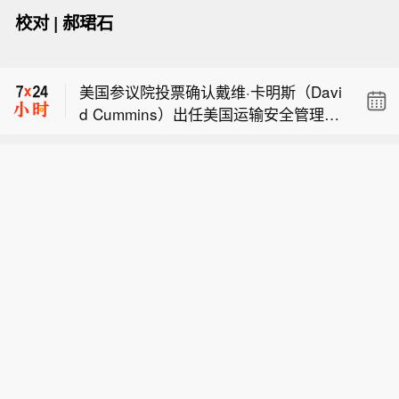
校对 | 郝珺石
美国参议院确认BRETT MATSUMOTO
担任劳工统计局局长。
美国参议院投票确认戴维·卡明斯（Davi
d Cummins）出任美国运输安全管理局
伊朗外交部长表示，面对全球军费开支
局长，确认菲兰（Phelan）担任经济顾
最高的军队，伊朗实力强大的武装部队
问委员会主席。
美国参议院确认BRETT MATSUMOTO
已展现出自身的备战状态、作战能力与
担任劳工统计局局长。
军事力量。
美国参议院投票确认戴维·卡明斯（Davi
d Cummins）出任美国运输安全管理局
局长，确认菲兰（Phelan）担任经济顾
问委员会主席。