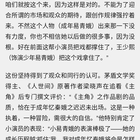
咱们就按这个来，因为这样是对的。不能为了迎
合所谓的市场和观众的期待，跟创作规律强拧着
来。不然这个人物（成年易青娥）出来那一下没
有力度，你也不相信她以后做的很多事，因为没
根。好在前面这帮小演员把戏都撑住了，王少熙
（饰演少年易青娥）把这个戏拿住了。”
这份坚持得到了观众和同行的认可。茅盾文学奖
得主、《人世间》原著作者梁晓声在追看《主
角》后专门撰文评价：“《主角》之作品剧的品
质，恰在于成年忆秦娥之迟迟未出场。这是一种
执着，一种冒险，需很大的自信。”他特别肯定了
小演员的表现：“小易青娥的表演棒极了——她的
成长历程越‘抓住’我，我对成年忆秦娥将会是怎样