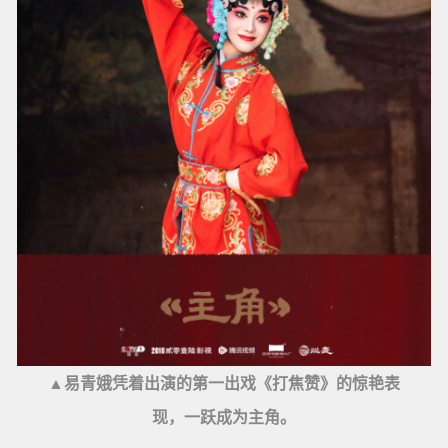
▲易青娥凭着出演的第一出戏《打焦赞》的惊艳表
现，一跃成为主角。