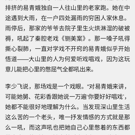
排挤的易青娥独自一人往山里的老家跑。她在中
途遇到大雨，在一户四处漏雨的穷困人家休息。
雨停后，那家的爷爷去院子里生火烘淋湿的破被
褥，吼起了秦腔老戏《铡美案》。那一嗓子吼得
撕心裂肺，一直对学戏不开窍的易青娥似乎开始
悟道——大山里的人为何爱听戏唱戏，因为这玩
意儿能把心里的憋屈气全都吼出来。
李少飞说，那场戏是一个戏眼。“对易青娥来讲，
可能她舅、花彩香跟她说一万遍‘你要好好唱戏’，
她都不能很好地理解为什么。当发现深山里生活
这么苦的一个老头，唯一抒发情感的方式就是那
么一吼，而这声吼也把她自己心里憋着的东西都