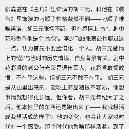
张嘉益在《主角》里饰演的胡三元，和他在《装
台》里饰演的刁顺子性格截然不同——刁顺子唯
唯诺诺，胡三元张扬不羁，但在感情上“怂”，剧中
花彩香骂他是个“怂包”。李少飞跟张嘉益也聊过这
一点，认为首先不要脸谱化一个人。胡三元感情
上的“怂”与当时的历史情境、自身背景有关。剧中
花彩香的老公张光荣是退伍军人，花彩香敢爱敢
恨，不在乎这些，但胡三元不敢不在乎。“胡三元
是从山里出来的，能吃上商品粮很不容易，他想
事情就想得更长远。但你看，胡三元年纪大了之
后，他本性里的东西还是跑出来了——‘我就想活
成我想活成的样子’。他的变化，也会让大家对时
代有一个感受。那个时代他为啥那样活着，到了