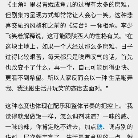
《主角》里易青娥成角儿的过程有太多的磨难，
但剧集的呈现方式却常常让人会心一笑。这种悲
喜交融的风格和之前的《装台》一脉相承。李少
飞笑着解释说，这可能跟陕西人的性格有关。“在
这块土地上，如果一个人经过那么多磨难，日子
过得比较艰苦，每天都只是唉声叹气的话，首先
也改变不了什么，再一个，自己可能倒得更快、
更看不到希望。所以大家反而会以一种‘生活嘲弄
我、我还跟生活开玩笑’的态度去面对。”
这种态度也体现在配乐和整体节奏的把控上。“我
觉得就跟做饭一样，怎么调剂味道？一味的咸、
一味的辣，你肯定吃不进去，加点
糖
、调点别的
佐料，层次就丰富了。生活最有意思的一点，就