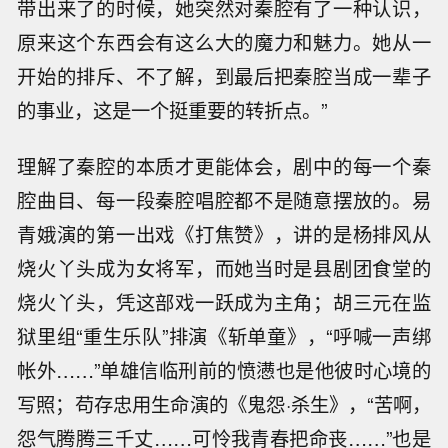
带出来了的时候，她突然对秦腔有了一种认识，
原来这个东西会有这么大的魔力和魅力。她从一
开始的排斥、不了解，到最后把秦腔当成一辈子
的事业，这是一个挺重要的转折点。”
理解了秦腔的本质才更能体会，剧中的每一个秦
腔曲目、每一段秦腔唱腔都不是随意摆放的。易
青娥演的第一出戏《打焦赞》，讲的是杨排风从
烧火丫头成为女将军，而她当时是县剧团食堂的
烧火丫头，凭这部戏一跃成为主角；胡三元在监
狱里组“重生乐队”排演《斩单童》，“呼喊一声绑
帐外……”单雄信临刑前的愤懑也是他彼时心境的
写照；苟存忠用生命演的《鬼怨·杀生》，“苦啊，
怨气腾腾三千丈……可怜我青春把命丧……”也是