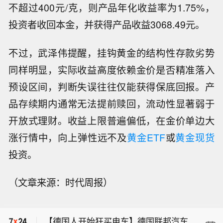
不超过400元/克，则产品年化收益率为1.75%，
投资者收回本金，并获得产品收益3068.49元。
不过，武泽伟提醒，挂钩黄金的结构性存款劣势
同样明显，实际收益高度依赖金价是否精准落入
预设区间，判断失误往往仅能获得保底回报。产
品存续期内通常无法提前赎回，流动性显著弱于
开放式理财。收益上限普遍偏低，在金价单边大
涨行情中，向上弹性远不及
黄金ETF
或
黄金现货
投资。
（文章来源：时代周报）
【伊朗总统说必须摆脱非战非和局面】
当地时间8月8日，伊朗总统佩泽希齐扬
【德国人开始狂买电车】德国联邦汽车
在德黑兰举行的新闻发布会上表示，针