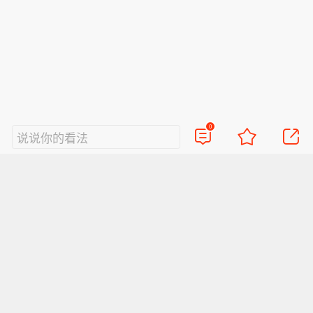
截至2026年初，德国纯电动汽车保有量
首次突破200万辆，较2017年同期增长
近60倍。（央视网）
0
说说你的看法
视频
直播
美图
博客
看点
政务
搞笑
八卦
情感
旅游
佛学
众测