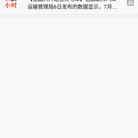
运输管理局6日发布的数据显示，7月德
对美国的违约情况，应该成立一个专门
中国铁路：暑运启动以来，中国铁路广
国纯电动汽车新车注册量超过7.86万
团队来处理违约问题，而不是诉诸武
州局集团有限公司累计发送旅客超6800
辆，同比增长近62%，市场份额升至29.
力。他指出，与其干坐着空想，不如仔
【伊朗总统说必须摆脱非战非和局面】
万人次。
3%，连续第二个月成为德国新车注册量
细观察细节，考虑如何解决问题。佩泽
当地时间8月8日，伊朗总统佩泽希齐扬
最高的单一动力类型；包括插电式混合
希齐扬强调，伊朗当前与阿曼关于霍尔
【德国人开始狂买电车】德国联邦汽车
在德黑兰举行的新闻发布会上表示，针
动力车型在内，可外接充电车型占全部
木兹海峡通航管理的谈判就是要找到解
运输管理局6日发布的数据显示，7月德
对美国的违约情况，应该成立一个专门
新车注册量的40.7%。分析指出，德国
决方案，摆脱目前这种“非战非和”的局
国纯电动汽车新车注册量超过7.86万
团队来处理违约问题，而不是诉诸武
是欧洲最大的汽车市场，其电动化进程
面。（CCTV国际时讯）
辆，同比增长近62%，市场份额升至29.
力。他指出，与其干坐着空想，不如仔
对欧洲汽车产业具有较强的风向标意
3%，连续第二个月成为德国新车注册量
细观察细节，考虑如何解决问题。佩泽
义。这一成绩也可能会增强周边国家消
最高的单一动力类型；包括插电式混合
希齐扬强调，伊朗当前与阿曼关于霍尔
费者对电动汽车的信心，让更多人意识
动力车型在内，可外接充电车型占全部
木兹海峡通航管理的谈判就是要找到解
到转向纯电车型可能比预期更加容易。
新车注册量的40.7%。分析指出，德国
决方案，摆脱目前这种“非战非和”的局
截至2026年初，德国纯电动汽车保有量
是欧洲最大的汽车市场，其电动化进程
面。（CCTV国际时讯）
首次突破200万辆，较2017年同期增长
对欧洲汽车产业具有较强的风向标意
近60倍。（央视网）
义。这一成绩也可能会增强周边国家消
费者对电动汽车的信心，让更多人意识
到转向纯电车型可能比预期更加容易。