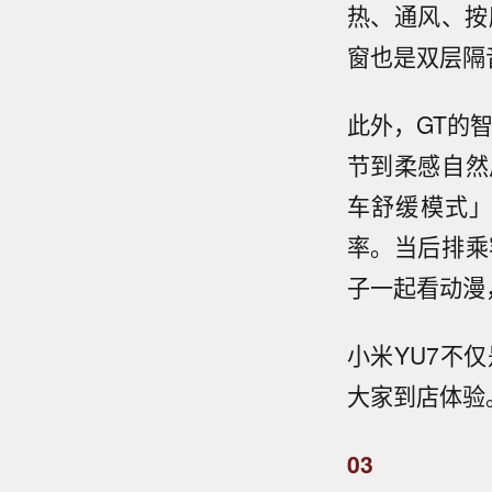
热、通风、按
窗也是双层隔
此外，GT的
节到柔感自然
车舒缓模式
率。当后排乘
子一起看动漫
小米YU7不
大家到店体验
03