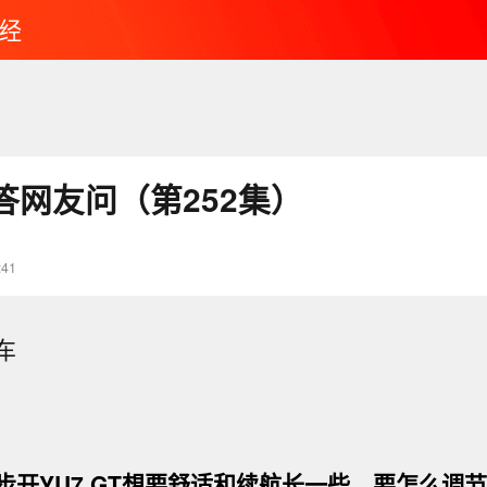
经
答网友问（第252集）
:41
车
步开YU7 GT想要舒适和续航长一些，要怎么调