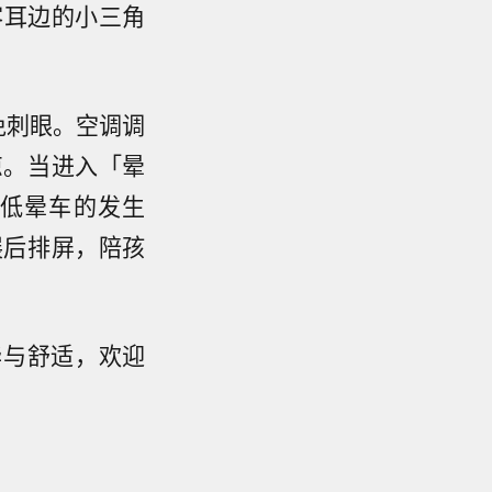
客耳边的小三角
免刺眼。空调调
凉。当进入「晕
低晕车的发生
展后排屏，陪孩
华与舒适，欢迎