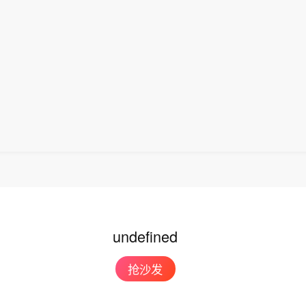
正式获批上市，成为国内首个获批具有预防急性高原病
。该药品的获批上市，结束了我国无专门预防急性高原
史，进一步丰富了高原医学防治手段，为高原群众、广
高原重大项目建设提供了坚实的健康保障，同时有力提
际高原医学领域的科研影响力。
undefined
抢沙发