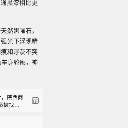
普通黑漆相比更
于天然黑曜石，
，强光下浮现精
划痕和浮灰不突
勒车身轮廓，神
日，经国
院长、西
唑胺缓释
适应症的
分，陕西商
病专用药
员被找
大进藏人
日，经国
。目前当地
升了西藏
院长、西
作。（央
唑胺缓释