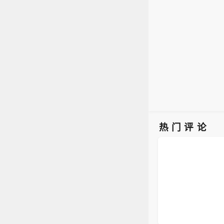
胶囊
药品
的历
群及
在国
热门评论