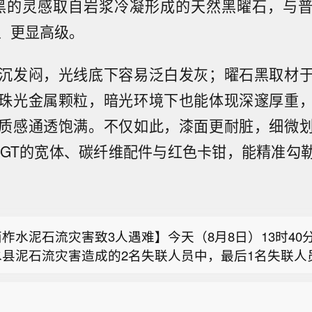
曜石黑的灵感取自岩浆冷凝形成的天然黑曜石，与
、更显高级。
沉发闷，光线底下容易泛白发灰；曜石黑取材
珠光金属颗粒，暗光环境下也能体现深邃厚重
质感通透饱满。不仅如此，漆面更耐脏，细微
7 GT的宽体、碳纤维配件与红色卡钳，能精准勾
国首个预防急性高原病药物获批上市】据西藏日报，近
品监督管理局严格审评审批，由西藏自治区人民医院副
原油暗盘跌破82美元，日内跌超1.6%。
原医学研究所所长格桑罗布教授担任主要研究者的乙酰
正式获批上市，成为国内首个获批具有预防急性高原病
柞水泥石流灾害致3人遇难】今天（8月8日）13时40
。该药品的获批上市，结束了我国无专门预防急性高原
水县泥石流灾害造成的2名失联人员中，最后1名失联人
史，进一步丰富了高原医学防治手段，为高原群众、广
国首个预防急性高原病药物获批上市】据西藏日报，近
已确认不幸遇难，此次泥石流灾害共造成3人不幸遇难
高原重大项目建设提供了坚实的健康保障，同时有力提
品监督管理局严格审评审批，由西藏自治区人民医院副
防疫人员已展开全面消杀防疫工作，并妥善做好善后工
际高原医学领域的科研影响力。
原油暗盘跌破82美元，日内跌超1.6%。
原医学研究所所长格桑罗布教授担任主要研究者的乙酰
闻）