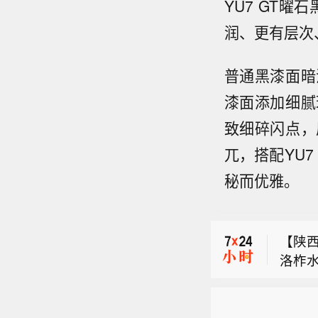
YU7 GT
润、更有层次
普通黑漆面暗
漆面添加细腻
致细碎闪点，
兀，搭配YU
【我
秘而优雅。
家药
布伦特
藏高
胶囊
【陕西
药品
洛柞
的历
【我
到，
群及
家药
卫生
在国
布伦特
藏高
视新