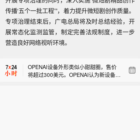
开展专项治理的同时，深入实施“微短剧精品创作
传播‘五个一批工程’”，着力提升微短剧创作质量。
专项治理结束后，广电总局将及时总结经验，开
展常态化监测监管，制定完善法规制度，进一步
【美股收盘：三大股指集体收跌】道指
营造良好网络视听环境。
跌0.85%，标普500指数跌0.18%，纳
爱彼迎预计第三季度营收 46.9 亿‑47.7
指跌0.04%。APP AppLovin跌19.6
亿美元，市场预期 46 亿美元。
6%，Datadog跌19.03%，Epam Syste
OPENAI设备外形类似小甜甜圈，售价
ms跌15.33%，Axon Enterprise跌14.2
将超过300美元。OPENAI认为新设备并
8%。“七姐妹”方面：微软涨2.51%，苹
【美股收盘：三大股指集体收跌】道指
未侵犯苹果的商业机密。
果涨0.49%，Meta Platforms涨0.1
跌0.85%，标普500指数跌0.18%，纳
5%，亚马逊跌0.13%，英伟达跌0.2
爱彼迎预计第三季度营收 46.9 亿‑47.7
指跌0.04%。APP AppLovin跌19.6
3%，特斯拉跌0.63%，谷歌跌0.91%。
亿美元，市场预期 46 亿美元。
6%，Datadog跌19.03%，Epam Syste
ms跌15.33%，Axon Enterprise跌14.2
8%。“七姐妹”方面：微软涨2.51%，苹
果涨0.49%，Meta Platforms涨0.1
5%，亚马逊跌0.13%，英伟达跌0.2