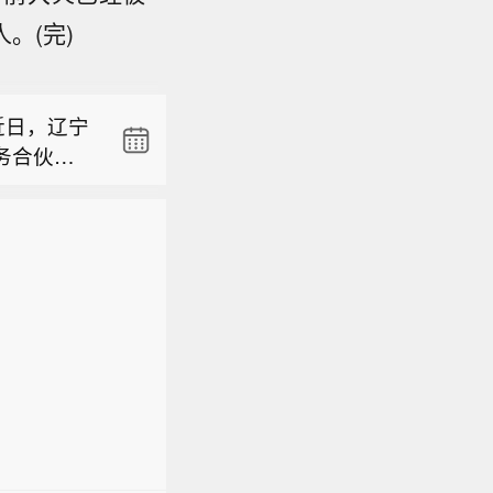
967.8万
。(完)
购资金总
特下调了
1元/股。实
霍尔木兹
67元/
近日，辽宁
经由红海
含交易费
务合伙人
价格表显
露回购结
967.8万
经营范围为
阿拉伯轻
成出售；
购资金总
国质投资
。此前的一
特下调了
1元/股。实
不变。本
霍尔木兹
67元/
0美元/
经由红海
含交易费
价格表显
露回购结
阿拉伯轻
成出售；
。此前的一
不变。本
0美元/