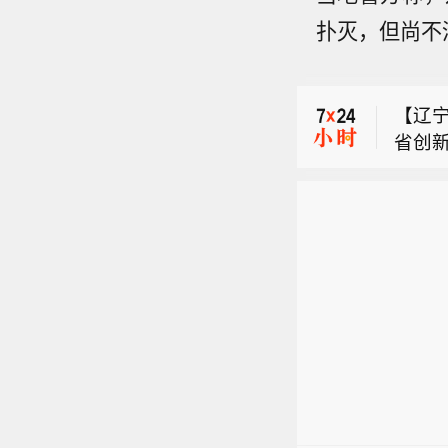
【华凯
扑灭，但尚不
元】
【霍
额不低
对亚
际累计
【辽
海峡
股，最
省创
向东
用）
【华凯
为辽
示，
果公
元】
以自
质原油
若未
【霍
额不低
有限
项调
对亚
际累计
周，
海峡
股，最
桶。
向东
用）
示，
果公
质原油
若未
项调
周，
桶。