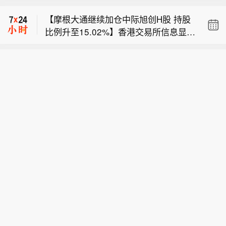
金额3.33亿元，完成整改】凯盛新能公
【摩根大通继续加仓中际旭创H股 持股
告，公司收到河南证监局行政监管措施
比例升至15.02%】香港交易所信息显
决定书，因连续12个月内累计诉讼仲裁
特朗普称加息问题“部分取决于沃什”。
示，摩根大通在中际旭创H股的持股比
金额3.33亿元，达最近一期经审计净资
例于08月04日从13.48%升至15.02%，
产绝对值10.73%，迟至2026年6月29
【凯盛新能：连续12个月累计诉讼仲裁
购买的平均股价为1150.8522港元。
日补充披露。公司已完成全面自查整
金额3.33亿元，完成整改】凯盛新能公
改，制定下发案件信息上报通知及重大
告，公司收到河南证监局行政监管措施
信息内部报告清单，并开展专项培训。
决定书，因连续12个月内累计诉讼仲裁
金额3.33亿元，达最近一期经审计净资
产绝对值10.73%，迟至2026年6月29
日补充披露。公司已完成全面自查整
改，制定下发案件信息上报通知及重大
信息内部报告清单，并开展专项培训。