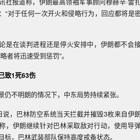
讯社报道称，伊朗最高领袖军事顾问穆赫辛·雷
：“对于任何一次开火和侵略行为，回应都将是
论是在谈判进程还是停火安排中，伊朗都不会
侵略者将迅速受到惩罚”。
已致1死63伤
景仍不明朗的情况下，中东局势持续紧张。
日说，巴林防空系统当天拦截并摧毁3枚来自伊
称，伊朗继续针对巴林采取敌对行动，使用导
目标，巴林武装部队保持高度戒备状态。