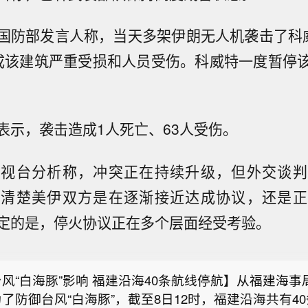
国防部发言人称，当天多架伊朗无人机袭击了科
成该建筑严重受损和人员受伤。科威特一度暂停
表示，袭击造成1人死亡、63人受伤。
电视台分析称，冲突正在持续升级，但外交谈判
不清楚美伊双方是在逐渐接近达成协议，还是正
定的是，停火协议正在多个层面经受考验。
森特称霍尔木兹海峡将逐步失去战略重要性】美国财政
贝森特日前在接受美国亚利桑那州地方电视台采访时说，
风“白海豚”影响 福建沿海40条航线停航】从福建海事
局势变化，今后越来越多能源运输将绕过霍尔木兹海峡
了防御台风“白海豚”，截至8日12时，福建沿海共有4
霍尔木兹海峡将逐步失去战略重要性。当地媒体报道，