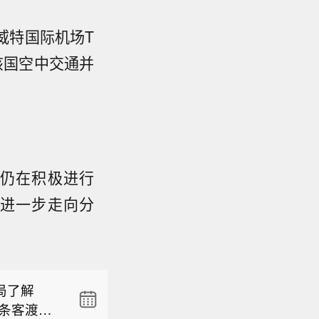
威特国际机场T
该国空中交通并
仍在积极进行
进一步走向分
部长斯科
随着地缘
局了解
。他认
0条客渡运
贝森特在