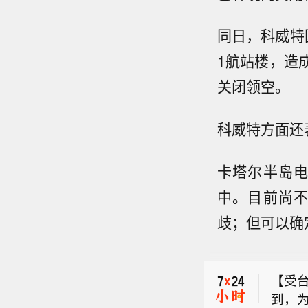
同日，科威特
1航站楼，造
关闭领空。
科威特方面还
卡塔尔半岛
中。目前尚
歧；但可以确
【贝
特·
【受台
政治
到，为
为，