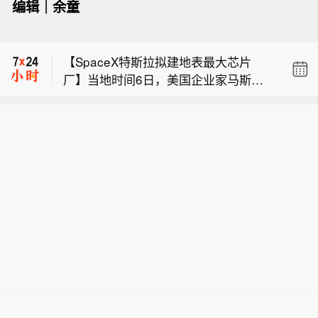
编辑｜余童
伤】孟加拉国警方证实，当地时间7日7
【创新药板块持续走高，泓博医药触及
时30分左右，该国达卡-锡尔赫特公路上
涨停】创新药板块持续走高，泓博医药
发生一起严重车祸，两辆客车迎头相
【SpaceX特斯拉拟建地表最大芯片
触及涨停，昭衍新药、普洛药业、珍宝
撞，造成至少8人死亡、25人受伤。
厂】当地时间6日，美国企业家马斯克
岛等十余股涨停，药石科技、皓元医
（央视新闻）
【孟加拉国发生客车相撞事故 致8死25
旗下的太空探索技术公司SpaceX与特
药、益诺思等多股涨超10%、
伤】孟加拉国警方证实，当地时间7日7
斯拉公司联合宣布，名为Terafab的大型
【创新药板块持续走高，泓博医药触及
时30分左右，该国达卡-锡尔赫特公路上
芯片制造中心将落户得克萨斯州的格赖
涨停】创新药板块持续走高，泓博医药
发生一起严重车祸，两辆客车迎头相
姆斯县，项目首期投资额达168亿美
触及涨停，昭衍新药、普洛药业、珍宝
撞，造成至少8人死亡、25人受伤。
元。 据了解，Terafab项目由SpaceX与
岛等十余股涨停，药石科技、皓元医
（央视新闻）
特斯拉两家马斯克旗下公司联合推进，
药、益诺思等多股涨超10%、
旨在打造全球规模最大的芯片制造设
施。按照规划，工厂将集设计、制造、
封装和测试于一体，以实现马斯克高端
芯片内部自主供应的目标，降低对外部
供应商的依赖。公告并未明确Terafab初
期阶段的产能目标，仅重申Terafab最终
要年产“1太瓦算力”，1太瓦相当于1000