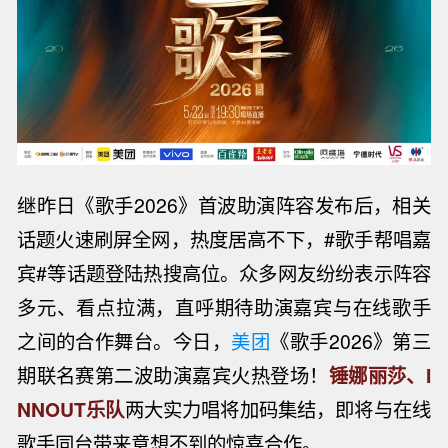
继昨日《歌手2026》首波助演阵容发布后，相关
话题火速刷屏全网，热度居高不下，#歌手帮唱嘉
宾#等话题登陆热搜高位。众多网友纷纷表示阵容
多元、看点拉满，直呼期待助演嘉宾与在线歌手
之间的合作舞台。今日，
美团
《歌手2026》第三
期联名赛第二波助演嘉宾火热登场！
锤娜丽莎、I
NNOUT乐队
两大实力唱将加码集结，即将与在线
歌手同台带来意想不到的惊喜合作。