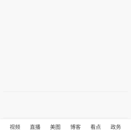
吉瓦。这些算力将被用于特斯拉自动驾
驶系统、“擎天柱”人形机器人及太空数
据中心等场景使用。（央视财经）
视频
直播
美图
博客
看点
政务