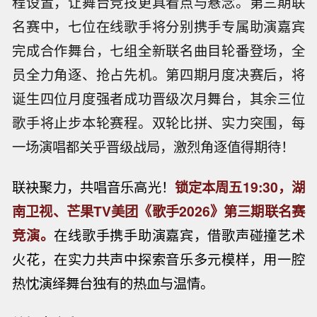
程设置，让舞台竞技更具看点与悬念。第三期联
名赛中，七位在线歌手将分别携手专属助演嘉宾
完成合作舞台，七组全新联名曲目轮番登场，全
员全力角逐、抢占先机。第四期月度决赛后，将
诞生四位月度强者成功晋级次月舞台，其余三位
歌手将止步本轮赛程。双轮比拼、实力突围，每
一场演唱都关乎晋级战局，激烈角逐值得期待！
联袂聚力，共唱音乐高光！
锁定本周五19:30，湖
南卫视、芒果TV美团《歌手2026》第三期联名赛
竞演。
在线歌手携手助演嘉宾，借歌声碰撞艺术
火花，在实力共声中探索音乐多元模样，用一腔
热忱演绎舞台独有的热血与温情。
【孟加拉国发生客车相撞事故 致8死25