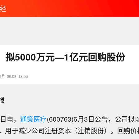
经
：拟5000万元—1亿元回购股份
账号
06.03
18:55
报
3日电，
通策医疗
(600763)6月3日公告，公司拟
，用于减少公司注册资本（注销股份）。回购价格不
莱比锡机场发现的停靠在携爆炸物无人机旁的乌克兰籍