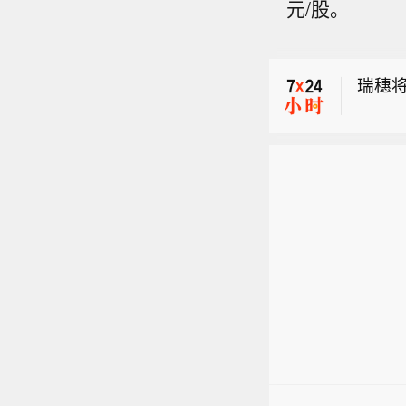
元/股。
载有
【亚
息，
瑞穗将
精酿
展洽
德国
等，
载有
精酿
【亚
息，
精酿
展洽
等，
精酿