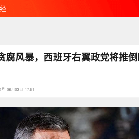
经
贪腐风暴，西班牙右翼政党将推倒
账号
06月03日
17:51