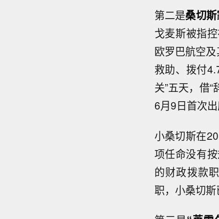
第二是
桑切斯
戈麦斯被指控
欧罗巴航空及
救助、拨付4.
关”五天，借
6月9日首次
小桑切斯在2
项任命没有按
的财政拨款
职，小桑切斯