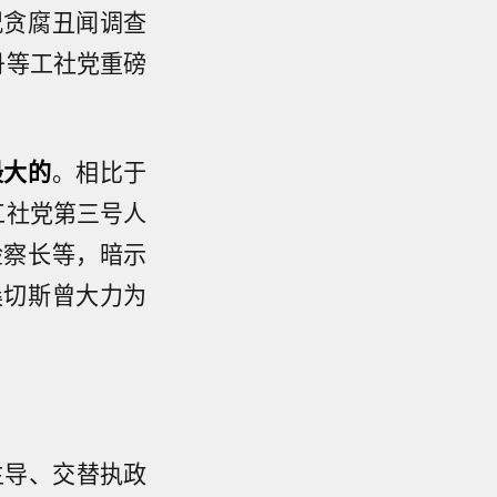
况贪腐丑闻调查
丹等工社党重磅
最大的
。相比于
工社党第三号人
检察长等，暗示
桑切斯曾大力为
主导、交替执政