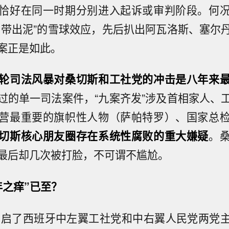
恰好在同一时期分别进入起诉或审判阶段。何
卜带出泥”的雪球效应，先后扒出阿瓦洛斯、塞尔
案正是如此。
轮司法风暴对桑切斯和工社党的冲击是八年来
过的单一司法案件，“九案齐发”涉及首相家人、
营最重要的旗帜性人物（萨帕特罗）、国家总
切斯核心朋友圈存在系统性腐败的重大嫌疑
。
最后却几次被打脸，不可谓不尴尬。
年之痒”已至？
选开启了西班牙中左翼工社党和中右翼人民党两党