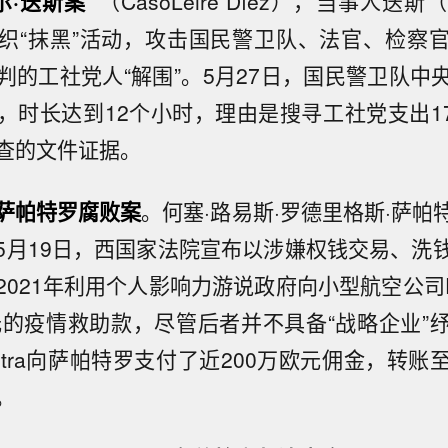
尔·迭斯案”
（CasoLeire Díez），当事人迭
织“抹黑”活动，攻击国民警卫队、法官、检察
判的工社党人“解围”。5月27日，国民警卫队中
，时长达到12个小时，理由是搜寻工社党支出17
查的文件证据。
萨帕特罗腐败
案
。何塞·路易斯·罗德里格斯·萨帕
5月19日，西国家法院宣布以涉嫌权钱交易、洗
021年利用个人影响力游说政府向小型航空公司Plus
欧元的疫情救助款，尽管后者并不具备“战略企业”
 Ultra向萨帕特罗支付了近200万欧元佣金，转
。