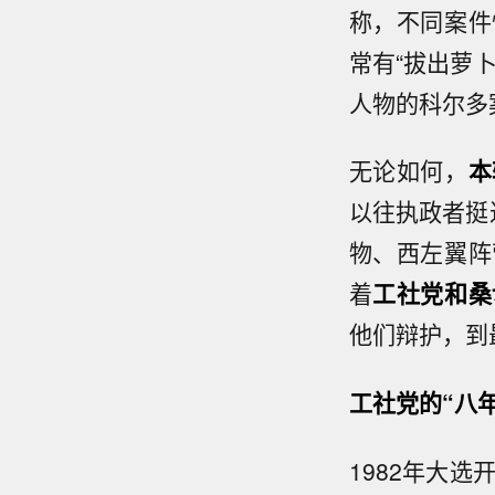
称，不同案件
常有“拔出萝
人物的科尔多
无论如何，
本
以往执政者挺
物、西左翼阵
着
工社党和桑
他们辩护，到
工社党的“八
1982年大