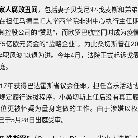
家
人
腐败丑闻
，包括妻子贝戈尼亚·戈麦斯和弟弟
在担任马德里IE大学商学院非洲中心执行主任
其控股公司的“赞助”，而欧罗巴航空同时成为疫
75亿欧元资金的“战略企业”。为此桑切斯曾在20
“辞职风波”以退为进。今年4月，法院正式起诉戈
出庭。
017年获得巴达霍斯省议会任命，担任音乐活动
规定履行选拔程序，小桑切斯上任后没有真正
职位更被怀疑为量身定做的工作。由于涉嫌以权
已于5月28日出庭受审。