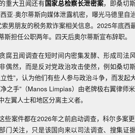
的重大丑闻还有
国家总检察长泄密
案
，即桑切
加西亚·奥尔蒂斯向媒体泄露机密，曝光马德里自
阿尤索男朋友的税务欺诈案相关信息。2025年底西
蒂斯担任公职两年。四天后奥尔蒂斯宣布辞职。
贪腐丑闻调查在短时间内密集发酵、形成司法
非偶然，而是反对党政治攻击使然，例如桑切
独立性”，认为他们有些人参与政治斗争，而发起
净之手”（Manos Limpias）由老牌极右翼律师
中左翼人士和地区分离主义者。
这些案件都在2026年之前启动调查，科尔多案更是
部门关注，只是该国向来以司法调查、搜集证