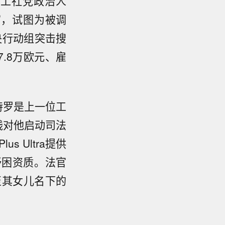
斯（工社党政治人
官，试图为被调
央行动组突击搜
.8万欧元、雇
特罗是上一位工
钱对他启动司法
 Ultra提供
纾困资质。法官
账至其女儿名下的