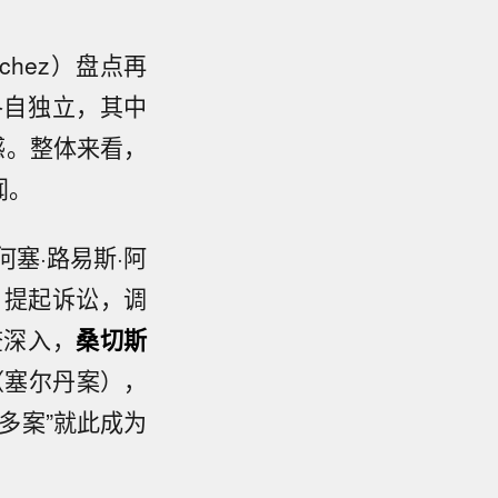
ánchez）盘点再
各自独立，其中
感。整体来看，
闻。
何塞·路易斯·阿
月提起诉讼，调
查深入，
桑切斯
（塞尔丹案），
多案”就此成为