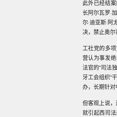
此外已经结案
长阿尔瓦罗·
尔·迪亚斯·
决，禁止奥尔
工社党的多项
营认为事发绝
法官的“司法
牙工会组织“干
办，长期针对
但客观上说，
就引起西司法