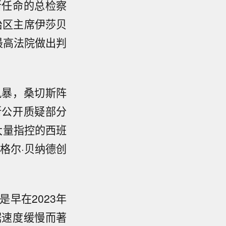
斯任命的总检察
治区主席伊莎贝
最高法院做出判
风暴，桑切斯阵
斯公开质疑部分
大量指控的西班
米格尔·贝纳德创
早在2023年
据速度缓慢而著