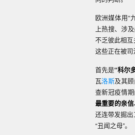
欧洲媒体用“九大丑
上热搜、涉及
不乏彼此相互
这些正在被司
首先是
“科尔
瓦
洛斯
及其顾
查新冠疫情期
最重要的亲信
还连带发掘出
“丑闻之母”。