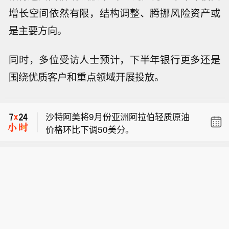
增长空间依然有限，结构调整、腾挪风险资产或
是主要方向。
同时，多位受访人士预计，下半年银行更多还是
WPP
股价料创1992年以来最大单日涨
围绕优质客户和重点领域开展投放。
幅，上涨25%至11个月高位。
俄罗斯副总理Marat Khusnullin表示，
俄罗斯应考虑修建一条通往印度洋的铁
沙特阿美将9月份亚洲阿拉伯轻质原油
路线，作为博斯普鲁斯海峡或霍尔木兹
价格环比下调50美分。
海峡出现风险时的替代路线。
WPP
股价料创1992年以来最大单日涨
幅，上涨25%至11个月高位。
俄罗斯副总理Marat Khusnullin表示，
俄罗斯应考虑修建一条通往印度洋的铁
路线，作为博斯普鲁斯海峡或霍尔木兹
海峡出现风险时的替代路线。