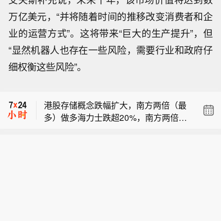
万亿美元，“并将随着时间的推移改变消费者和企
业的运营方式”。这将带来“巨大的生产提升”，但
港股存储概念跌幅扩大，南方两倍（最
多）做多海力士跌超20%，南方两倍做
“显然机器人也存在一些风险，需要行业和政府仔
【受“白海豚”影响 浙江调整防台风应急
多三星电子跌超11%。
细权衡这些风险”。
响应为Ⅳ级】今年第13号台风“白海豚”8
日本20年期国债收益率下跌5个基点至
月6日11时位于温州市偏东方向约1260
3.64%。
公里的洋面上，中心附近最大风力14级
港股存储概念跌幅扩大，南方两倍（最
（强台风级）。预计“白海豚”将以每小
多）做多海力士跌超20%，南方两倍做
时15~20公里左右的速度向西偏北方向
【受“白海豚”影响 浙江调整防台风应急
多三星电子跌超11%。
移动，强度变化不大或略有增强。根据
响应为Ⅳ级】今年第13号台风“白海豚”8
《浙江省防汛防台抗旱应急预案》和台
月6日11时位于温州市偏东方向约1260
风“白海豚”防御工作方案，经研判会
公里的洋面上，中心附近最大风力14级
商，浙江省防指决定于8月6日14时将海
（强台风级）。预计“白海豚”将以每小
上防台风应急响应调整为防台风Ⅳ级应
时15~20公里左右的速度向西偏北方向
急响应。（央视新闻）
移动，强度变化不大或略有增强。根据
《浙江省防汛防台抗旱应急预案》和台