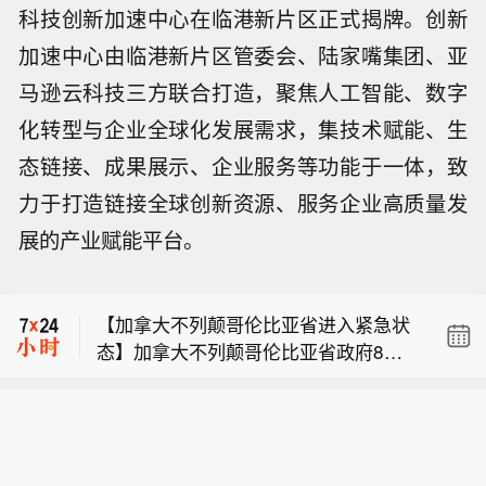
科技创新加速中心在临港新片区正式揭牌。创新
加速中心由临港新片区管委会、陆家嘴集团、亚
马逊云科技三方联合打造，聚焦人工智能、数字
化转型与企业全球化发展需求，集技术赋能、生
态链接、成果展示、企业服务等功能于一体，致
力于打造链接全球创新资源、服务企业高质量发
展的产业赋能平台。
市场消息：伊朗外长阿拉格齐表示，伊
美之间没有谈判，仅通过中间人互传信
【加拿大不列颠哥伦比亚省进入紧急状
息。
态】加拿大不列颠哥伦比亚省政府8月8
伊朗外长阿拉格齐表示，只要美国继续
日宣布全省进入紧急状态，以应对该省
违反临时协议，就不会进行谈判。
多地快速蔓延的山火灾情。不列颠哥伦
市场消息：伊朗外长阿拉格齐表示，伊
比亚省省长戴维·伊比在新闻发布会上表
美之间没有谈判，仅通过中间人互传信
示，目前状况非常危险，火势蔓延迅速
【加拿大不列颠哥伦比亚省进入紧急状
息。