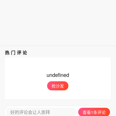
且随时发生变化。政府当前核心工作是
态】加拿大不列颠哥伦比亚省政府8月8
保障生命安全和开展救援，救援人员正
日宣布全省进入紧急状态，以应对该省
通过空中疏散受困民众。（CCTV国际
多地快速蔓延的山火灾情。不列颠哥伦
时讯）
比亚省省长戴维·伊比在新闻发布会上表
示，目前状况非常危险，火势蔓延迅速
且随时发生变化。政府当前核心工作是
保障生命安全和开展救援，救援人员正
通过空中疏散受困民众。（CCTV国际
热门评论
时讯）
undefined
抢沙发
好的评论会让人崇拜
查看1条评论