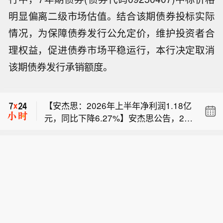
明显偏离二级市场估值。结合该期债券投标实际
情况，为保障债券发行公允定价，维护投资者合
理权益，促进债券市场平稳运行，本行决定取消
【闽灿坤B：拟750-1500万港币回购B
该期债券发行承销额度。
股股份】闽灿坤B公告称，公司拟以集
D-Wave量子计算公司股价盘前继续下
中竞价交易方式回购境内上市外资股B
跌，最新跌幅达10.6%。
股，回购资金总额不低于750万港币
【安杰思：2026年上半年净利润1.18亿
（含）且不超过1500万港币（含），回
元，同比下降6.27%】安杰思公告，20
购价格不超过2.84港币/股，回购期限不
【闽灿坤B：拟750-1500万港币回购B
26年上半年营业收入3.02亿元，同比下
超过3个月。本次回购用于维护公司价
股股份】闽灿坤B公告称，公司拟以集
降0.28%。归属于上市公司股东的净利
值及股东权益，预计回购股份数量为26
D-Wave量子计算公司股价盘前继续下
中竞价交易方式回购境内上市外资股B
润1.18亿元，同比下降6.27%。归属于
4.08-528.17万股，占公司总股本的1.4
跌，最新跌幅达10.6%。
股，回购资金总额不低于750万港币
上市公司股东的扣除非经常性损益的净
2%-2.84%。截至公告日，相关人员暂
（含）且不超过1500万港币（含），回
利润9953.73万元，同比下降10.73%。
无明确减持计划。本次回购存在一定实
购价格不超过2.84港币/股，回购期限不
上年同期净利润1.26亿元。
施风险。
超过3个月。本次回购用于维护公司价
值及股东权益，预计回购股份数量为26