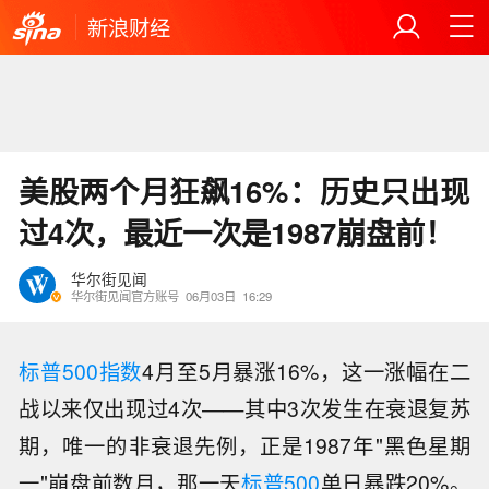
新浪财经
美股两个月狂飙16%：历史只出现
过4次，最近一次是1987崩盘前！
华尔街见闻
华尔街见闻官方账号
06月03日
16:29
标普500指数
4月至5月暴涨16%，这一涨幅在二
战以来仅出现过4次——其中3次发生在衰退复苏
期，唯一的非衰退先例，正是1987年"黑色星期
一"崩盘前数月，那一天
标普500
单日暴跌20%。