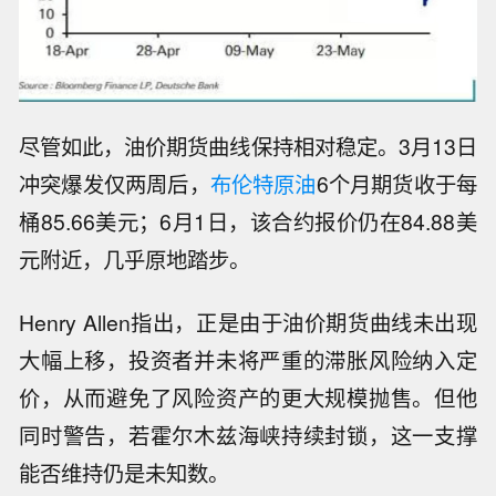
尽管如此，油价期货曲线保持相对稳定。3月13日
冲突爆发仅两周后，
布伦特原油
6个月期货收于每
桶85.66美元；6月1日，该合约报价仍在84.88美
元附近，几乎原地踏步。
Henry Allen指出，正是由于油价期货曲线未出现
大幅上移，投资者并未将严重的滞胀风险纳入定
价，从而避免了风险资产的更大规模抛售。但他
同时警告，若霍尔木兹海峡持续封锁，这一支撑
能否维持仍是未知数。