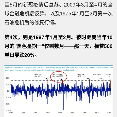
至5月的新冠疫情后复苏、2009年3月至4月的全
球金融危机后反弹，以及1975年1月至2月第一次
石油危机后的修复行情。
第4次，则是1987年1月至2月。彼时距离当年10
月的"黑色星期一"仅剩数月——那一天，标普500
单日暴跌20%。