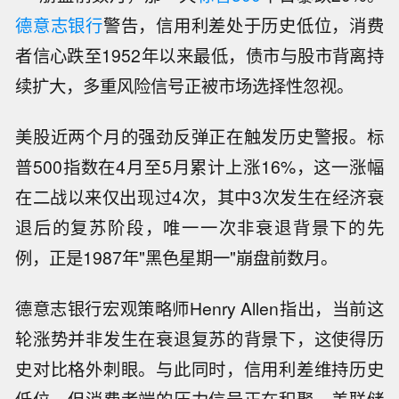
德意志银行
警告，信用利差处于历史低位，消费
者信心跌至1952年以来最低，债市与股市背离持
续扩大，多重风险信号正被市场选择性忽视。
美股近两个月的强劲反弹正在触发历史警报。标
普500指数在4月至5月累计上涨16%，这一涨幅
在二战以来仅出现过4次，其中3次发生在经济衰
退后的复苏阶段，唯一一次非衰退背景下的先
例，正是1987年"黑色星期一"崩盘前数月。
德意志银行宏观策略师Henry Allen指出，当前这
轮涨势并非发生在衰退复苏的背景下，这使得历
史对比格外刺眼。与此同时，信用利差维持历史