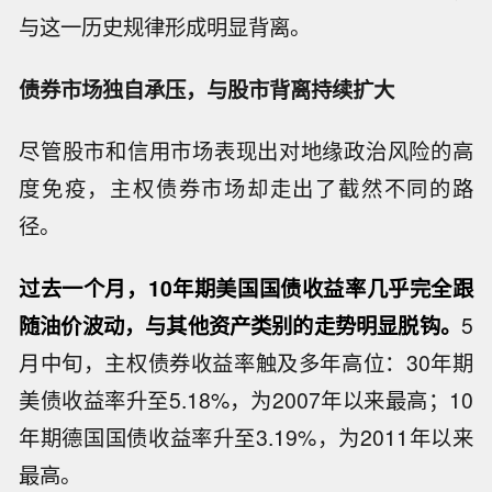
与这一历史规律形成明显背离。
债券市场独自承压，与股市背离持续扩大
尽管股市和信用市场表现出对地缘政治风险的高
度免疫，主权债券市场却走出了截然不同的路
径。
过去一个月，10年期美国国债收益率几乎完全跟
随油价波动，与其他资产类别的走势明显脱钩。
5
月中旬，主权债券收益率触及多年高位：30年期
美债收益率升至5.18%，为2007年以来最高；10
年期德国国债收益率升至3.19%，为2011年以来
最高。