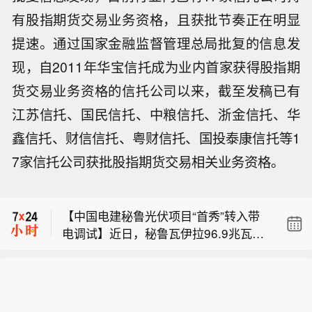
有股指期货交易业务资格，且获批节奏正在明显
提速。通过国家金融监督管理总局批复的信息发
现，自2011年华宝信托成为业内首家获得股指期
货交易业务资格的信托公司以来，截至发稿已有
江苏信托、国民信托、中粮信托、浙金信托、华
鑫信托、财信信托、粤财信托、国投泰康信托等1
7家信托公司获批股指期货交易相关业务资格。
台风白海豚将于今天傍晚前后在玉环到
温岭一带沿海登陆。 （央视新闻）
【中国电建秘鲁光伏项目“首秀”转入带
电调试】近日，秘鲁瓦伊拉96.9兆瓦光
【韩国持续高温 电力需求创今年新高
伏项目33千伏首回集电线路送电一次成
】韩国电力交易所9日发布的数据显
功。带电设备稳定运行，该项目正式迈
台风白海豚将于今天傍晚前后在玉环到
示，受持续热浪影响，韩国电力需求近
入带电调试阶段。项目建成后，年均发
温岭一带沿海登陆。 （央视新闻）
日创下今年以来新高。韩联社援引这组
电量预计可达2.5亿千瓦时，相当于日均