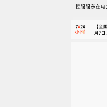
控股股东在电
市场
部。
【全国
月7
【浙江
声明
会】据
位或
市场
段。8
费”“
部。
视频
标准
【全国
他强调
全国
月7
造成
“参编
声明
重中
个人
位或
顶格
费”“
响、
标准
有的工
全国
少伤人