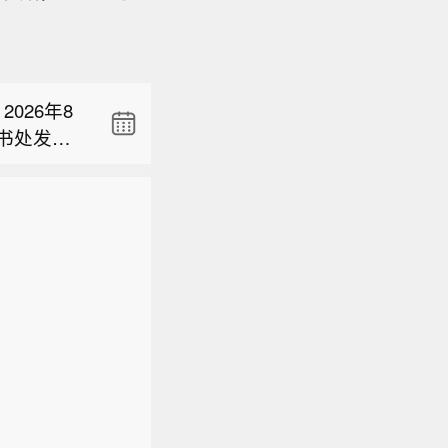
执掌司法
026年8
书处发布
作视频调度
有部分单
最关键的阶
标准编制
执掌司法
海豚”工作
重扰乱国家
作成效。
。为此，
026年8
时间更长、
标准挂名”
书处发布
为当前的
社会组织或
有部分单
眼、做到
标准编制
时间影
重扰乱国家
心理，把所
。为此，
不死人、
标准挂名”
仗硬仗。