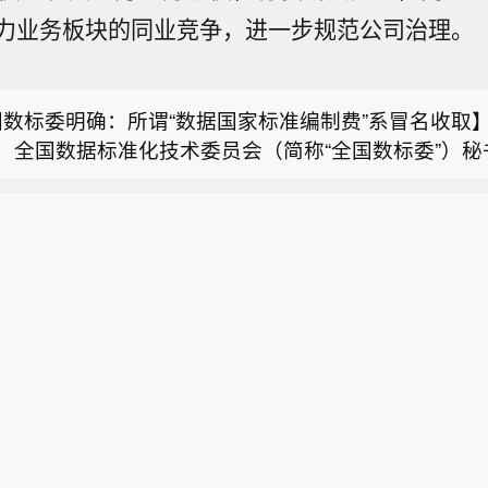
力业务板块的同业竞争，进一步规范公司治理。
消息： 托德·布兰奇通过参议院终结辩论投票，获提名
数标委明确：所谓“数据国家标准编制费”系冒名收取】2
日，全国数据标准化技术委员会（简称“全国数标委”）秘
省委、省政府召开全省防御应对13号台风“白海豚”工
：近期，全国数据标准化技术委员会接到多起反映，称
浙江日报，当前，浙江省防御13号台风“白海豚”到了
个人冒用全国数标委的名义，向企业收取所谓“数据国家
消息： 托德·布兰奇通过参议院终结辩论投票，获提名
日上午，省委、省政府召开全省防御应对13号台风“白
标准挂名费”或“标准参编费”等不正当费用。此类行为严
调度会。省委书记王浩肯定了全省前一阶段防御应对工
制修订工作秩序，损害了全国数标委的声誉及合法权益
数标委明确：所谓“数据国家标准编制费”系冒名收取】2
，与台风“巴威”相比，“白海豚”可能强度更强、持续
数标委秘书处声明：全国数标委从未，也绝不会以任何“
日，全国数据标准化技术委员会（简称“全国数标委”）秘
影响更大。要高度警觉、闻令而动，把防汛防台工作作
署名”“标准立项”等非正当名义，向任何企事业单位、
：近期，全国数据标准化技术委员会接到多起反映，称
之重，始终坚持人民至上、生命至上，坚持“从最坏处着
直接收取不正当费用。（澎湃）
个人冒用全国数标委的名义，向企业收取所谓“数据国家
防御、打足提前量”，立足台风正面登陆、贯穿全省、长
标准挂名费”或“标准参编费”等不正当费用。此类行为严
风雨潮“三碰头”等极端情况，坚决克服麻痹思想、侥幸
制修订工作秩序，损害了全国数标委的声誉及合法权益
作都往前预置、往前赶，确保守住“三条底线”，实现“
数标委秘书处声明：全国数标委从未，也绝不会以任何“
、少损失”的目标，坚决打赢防御台风“白海豚”这场大