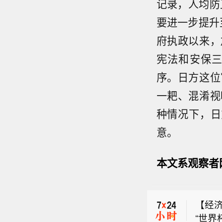
记录，人均防
要进一步提升
府执政以来，
宪法和安保
序。日方这位
一耙、混淆视
种情况下，日
意。
本文系观察者
【7
发布
【经济
格指数
“世界
月历史