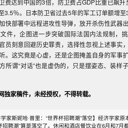
卫费达到中国的3倍，防卫费占GDP比重已飙升
至3.5％。日本防卫省过去5年的军工订单额增至
加快部署中远程进攻性导弹，放开杀伤性武器
三文件，企图进一步突破国际法国内法规制，挑
官员刻意回避历史罪责，选择性忽视上述事实
听。这究竟是心虚，还是企图掩盖自身的军事
方所谓“对话”也是虚伪的，只是摆姿态、装样
网独家稿件，未经授权，不得转载。
月全球食品价格指数创三年多来新高】联合国粮食及农业
报告显示，受谷物、食糖和植物油价格上涨带动，7月
学家斯妮哈·普里：“世界杯招聘潮”落空】经济学家原
环比上涨0.6%至131.1点，为2023年1月以来新高，但较
杯招聘潮”算是落空了。休闲和酒店餐饮业在6月和7月
高点低18.2%。 报告显示，谷物价格指数环比上涨3.