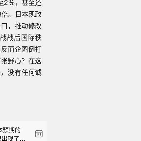
至2％，甚至还
3倍。日本现政
出口，推动修改
战战后国际秩
，反而企图倒打
扩张野心？在这
子，没有任何诚
组织7日
全球食品价
本预期的
2022年3
都出现了就
4%，其中