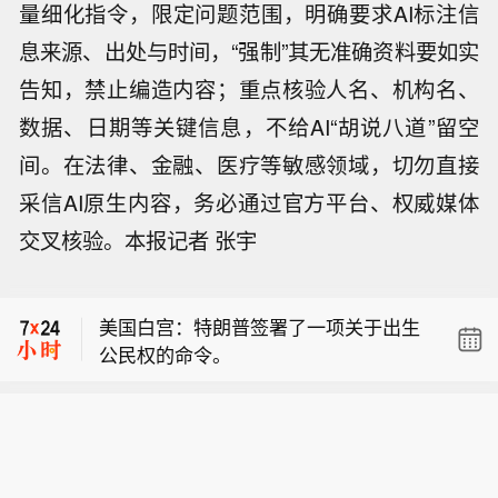
量细化指令，限定问题范围，明确要求AI标注信
息来源、出处与时间，“强制”其无准确资料要如实
告知，禁止编造内容；重点核验人名、机构名、
数据、日期等关键信息，不给AI“胡说八道”留空
间。在法律、金融、医疗等敏感领域，切勿直接
采信AI原生内容，务必通过官方平台、权威媒体
Sweetgreen 因环孢子虫事件导致需求
交叉核验。本报记者 张宇
下滑，下调业绩预期。
DraftKings 第二季度营收 14.4 亿美
元，市场预期 15.1 亿美元。
美国白宫：特朗普签署了一项关于出生
公民权的命令。
Sweetgreen 因环孢子虫事件导致需求
下滑，下调业绩预期。
DraftKings 第二季度营收 14.4 亿美
元，市场预期 15.1 亿美元。