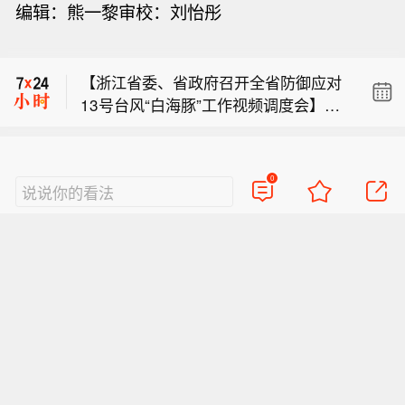
编辑：熊一黎审校：刘怡彤
结辩论投票，获提名执掌司法部。
【全国数标委明确：所谓“数据国家标准
编制费”系冒名收取】2026年8月7日，
【浙江省委、省政府召开全省防御应对
全国数据标准化技术委员会（简称“全国
13号台风“白海豚”工作视频调度会】据
数标委”）秘书处发布声明：近期，全国
市场消息： 托德·布兰奇通过参议院终
浙江日报，当前，浙江省防御13号台风
数据标准化技术委员会接到多起反映，
结辩论投票，获提名执掌司法部。
“白海豚”到了最关键的阶段。8日上午，
称有部分单位或个人冒用全国数标委的
【全国数标委明确：所谓“数据国家标准
省委、省政府召开全省防御应对13号台
名义，向企业收取所谓“数据国家标准编
0
编制费”系冒名收取】2026年8月7日，
说说你的看法
风“白海豚”工作视频调度会。省委书记
制费”“标准挂名费”或“标准参编费”等不
全国数据标准化技术委员会（简称“全国
王浩肯定了全省前一阶段防御应对工作
正当费用。此类行为严重扰乱国家标准
数标委”）秘书处发布声明：近期，全国
成效。他强调，与台风“巴威”相比，“白
制修订工作秩序，损害了全国数标委的
数据标准化技术委员会接到多起反映，
海豚”可能强度更强、持续时间更长、造
声誉及合法权益。为此，全国数标委秘
称有部分单位或个人冒用全国数标委的
成影响更大。要高度警觉、闻令而动，
书处声明：全国数标委从未，也绝不会
名义，向企业收取所谓“数据国家标准编
把防汛防台工作作为当前的重中之重，
以任何“标准挂名”“参编署名”“标准立项”
制费”“标准挂名费”或“标准参编费”等不
始终坚持人民至上、生命至上，坚持“从
等非正当名义，向任何企事业单位、社
正当费用。此类行为严重扰乱国家标准
最坏处着眼、做到顶格防御、打足提前
会组织或个人直接收取不正当费用。
制修订工作秩序，损害了全国数标委的
量”，立足台风正面登陆、贯穿全省、长
（澎湃）
声誉及合法权益。为此，全国数标委秘
时间影响、风雨潮“三碰头”等极端情