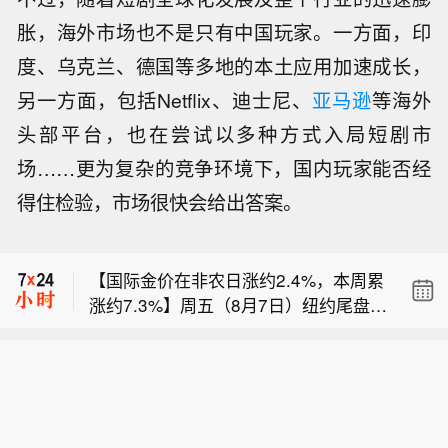
胀，海外市场也不是只有中国玩家。一方面，印
度、乌克兰、德国等多地的本土应用加速成长，
另一方面，包括Netflix、迪士尼、
亚马逊
等海外
头部平台，也在尝试以多种方式入局短剧市
场……更为复杂的竞争环境下，国内玩家能否经
得住检验，市场很快会给出答案。
特朗普：希望参议院能够通过《保护大
学体育法案》。
【国际金价在非农日涨约2.4%，本周累
涨约7.3%】周五（8月7日）纽约尾盘，
【美日联手干预见效 对冲基金大幅削减
现货黄金涨2.37%，报4339.75美元/盎
日元空仓】美国和日本当局协同出手稳
司，亚太盘初以来平滑地持续走高、北
特朗普：希望参议院能够通过《保护大
定了日元后，对冲基金大幅减少了做空
京时间20:30发布美国非农就业数据时
学体育法案》。
押注。商品期货交易委员会周五公布的
加速上涨——从4320美元下方拉升至43
【国际金价在非农日涨约2.4%，本周累
数据显示，截至8月4日，期货和期权市
60美元一线，本周累计上涨7.27%，8