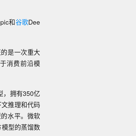
pic和
谷歌
Dee
见证的是一次重大
于消费前沿模
型，拥有350亿
下文推理和代码
型的水平。微软
方模型的蒸馏数