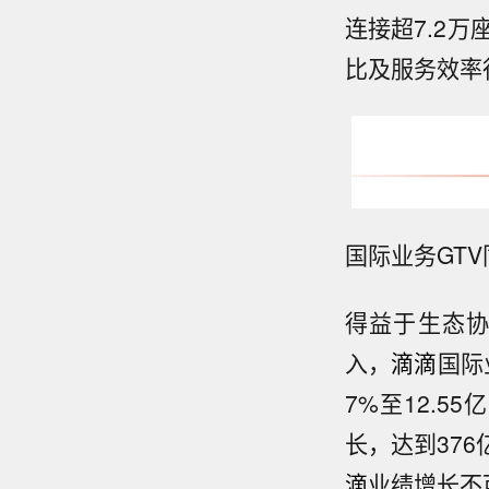
连接超7.2
比及服务效率
国际业务GT
得益于生态
入，
滴滴
国际
7%至12.5
长，达到376
滴
业绩增长不