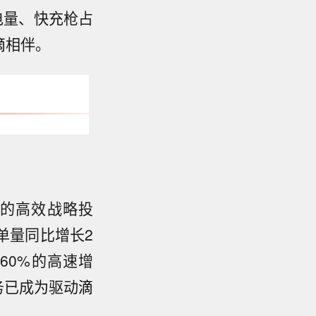
电量、快充枪占
滴
相伴。
的高效战略投
单量同比增长2
约60%的高速增
务已成为驱动
滴