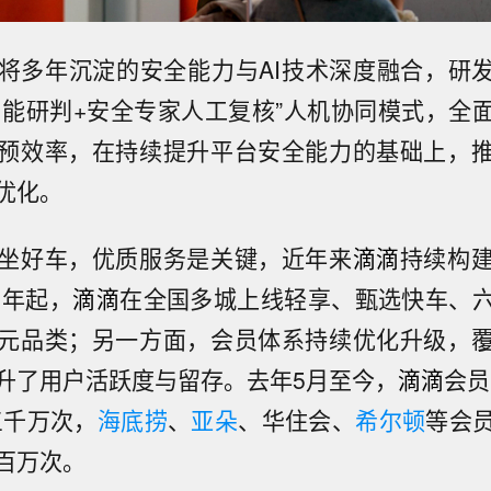
将多年沉淀的安全能力与AI技术深度融合，研发
I智能研判+安全专家人工复核”人机协同模式，全
预效率，在持续提升平台安全能力的基础上，
优化。
坐好车，优质服务是关键，近年来
滴滴
持续构
4年起，
滴滴
在全国多城上线轻享、甄选快车、
元品类；另一方面，会员体系持续优化升级，
升了用户活跃度与留存。去年5月至今，
滴滴
会员
三千万次，
海底捞
、
亚朵
、华住会、
希尔顿
等会
百万次。