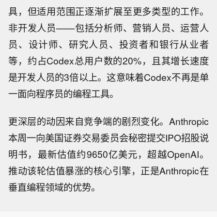
具，但适用范围正逐渐扩展至更多类型的工作。
非开发人员——包括分析师、营销人员、运营人
员、设计师、研究人员、投资者和银行从业者
等，约占Codex总用户数的20%，且其增长速度
是开发人员的3倍以上。这意味着Codex不再是单
一面向程序员的编程工具。
更深层的动因来自竞争端的剧烈变化。Anthropic
本周一向美国证券交易委员会秘密提交IPO招股说
明书，最新估值约9650亿美元，超越OpenAI。
推动该轮估值暴涨的核心引擎，正是Anthropic在
【新兴产业新设企业40万户 上半年全国
垂直编程领域的优势。
经营主体发展数据发布】8月8日，市场
【上半年制造业企业转型升级步伐加
监管总局公布数据显示，新产业新赛道
快】市场监管总局公布数据显示，上半
企业蓄能成势，服务业新消费与高技术