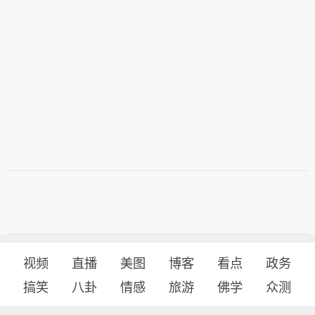
4%，集成电路制造业增长24.2%。三是
的发展潜力和增长动能。三是部分前沿
产能过剩行业企业有序出清。上半年，
领域呈现爆发式增长。生成式人工智能
新能源汽车、光伏、锂电池产业相关企
领域新设企业5.5万户，同比增长28.
业注销7632户、5089户、155户，同比
0%；人形机器人领域新设企业11.6万
分别增长4.6%、8.3%、12.3%。
户，增长9.5%，正加速形成新的经济增
长点。
视频
直播
美图
博客
看点
政务
搞笑
八卦
情感
旅游
佛学
众测