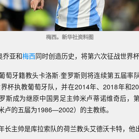
梅西。新华社资料图
奥乔亚和
梅西
同时创造历史，将第六次征战世界
葡萄牙籍教头卡洛斯·奎罗斯则将连续第五届率
世界杯执教葡萄牙队，并在2014年、2018年和2
罗斯成为继原中国男足主帅米卢蒂诺维奇后，
卢的五届为1986—2002）的主教练。
年长主帅是库拉索队的荷兰教头艾德沃卡特，他出生