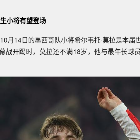
出生小将有望登场
年10月14日的墨西哥队小将希尔韦托·莫拉是本
幕战开踢时，莫拉还不满18岁，他与最年长球