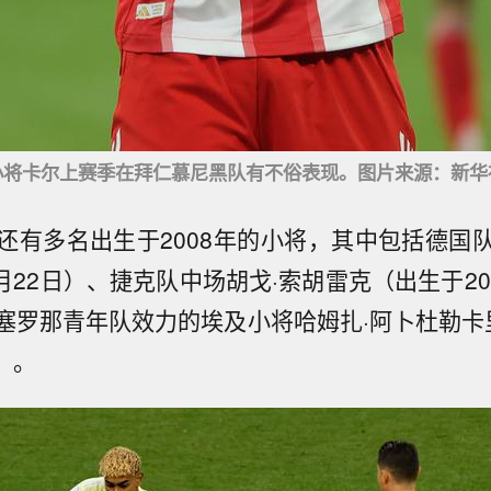
小将卡尔上赛季在拜仁慕尼黑队有不俗表现。图片来源：新华
还有多名出生于2008年的小将，其中包括德国
2月22日）、捷克队中场胡戈·索胡雷克（出生于20
塞罗那青年队效力的埃及小将哈姆扎·阿卜杜勒卡
）。